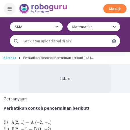
Masuk
Beranda
Perhatikan contohpencerminan berikut! (i) A (...
Iklan
Pertanyaan
Perhatikan contoh pencerminan berikut!
(i)
A
(
2
,
1
)
→
A
(
−
2
,
−
1
)
(ii)
B
(
2
,
−
1
)
→
B
(
1
,
−
2
)