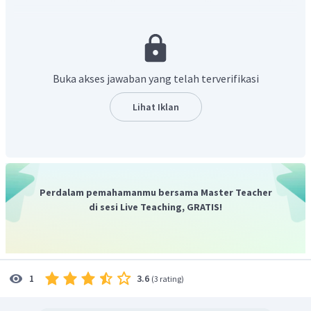
adalah koordinat
yang ditukar dan berubah
tanda maka pada opsi pilihan hanya opsi (ii) dan (iv) yang
tepat.
Oleh karena itu, jawaban yang tepat adalah D
Buka akses jawaban yang telah terverifikasi
Lihat Iklan
Perdalam pemahamanmu bersama Master Teacher
di sesi Live Teaching, GRATIS!
3.6
1
(
3 rating
)