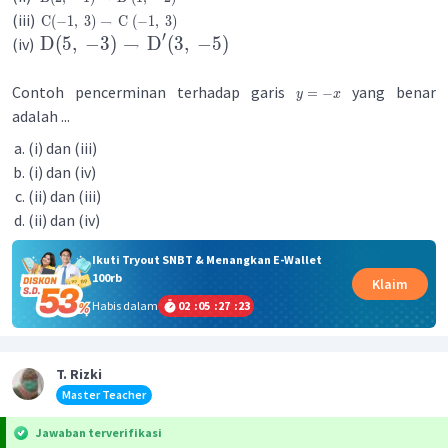
(iii)
C
(
−
1
,
3
)
→
C
(
−
1
,
3
)
′
D
(
5
,
−
3
)
→
D
(
3
,
−
5
)
(iv)
Contoh pencerminan terhadap garis
yang benar
=
−
y
x
adalah ...
(i) dan (iii)
(i) dan (iv)
(ii) dan (iii)
(ii) dan ​(iv)
Ikuti Tryout SNBT & Menangkan E-Wallet
100rb
Klaim
Habis dalam
02
:
05
:
27
:
23
T. Rizki
Master Teacher
Jawaban terverifikasi