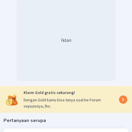
Iklan
Klaim Gold gratis sekarang!
Dengan Gold kamu bisa tanya soal ke Forum
sepuasnya, lho.
Pertanyaan serupa