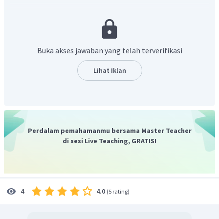
tanah tersebut yang meliputi bahan induk, organisme
penyusun, iklim, topografi dan waktu.
Salah satu jenis tanah berdasarkan karakteristiknya
adalah
tanah regosol
yaitu tanah yang
terbentuk dari
Buka akses jawaban yang telah terverifikasi
endapan debu vulkanik
baru dan membentuk
tektur
pasir,
kerap ditemui pada sekitar gunung api
Lihat Iklan
sehingga jenis tanahnya subur, jenis tanahnya
masih muda
dan belum mengalami diferensiasi,
tingkat keasaman
tanah normal
, dan tingkat kesuburannya sedang.
Oleh karena itu, jawaban yang tepat adalah B.
Perdalam pemahamanmu bersama Master Teacher
di sesi Live Teaching, GRATIS!
4.0
4
(
5 rating
)