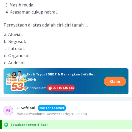
Masih muda.
Keasaman cukup netral.
Pernyataan di atas adalah ciri-ciri tanah ....
Aluvial.
Regosol.
Latosol.
Organosol.
Andosol.
Ikuti Tryout SNBT & Menangkan E-Wallet
100rb
Klaim
Habis dalam
00
:
10
:
35
:
43
F. Seftiani
Master Teacher
Mahasiswa/Alumni Universitas Negeri Jakarta
Jawaban terverifikasi