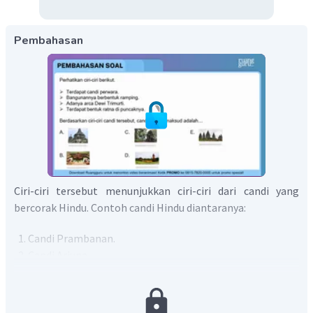
Pembahasan
Ciri-ciri tersebut menunjukkan ciri-ciri dari candi yang
bercorak Hindu. Contoh candi Hindu diantaranya:
Candi Prambanan.
Candi Arjuna.
Candi Panataran.
Candi Kidal.
Candi Gedong Songo.