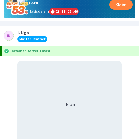
100rb
Klaim
Habis dalam
02
:
11
:
23
:
45
I. Uga
Master Teacher
Jawaban terverifikasi
Iklan