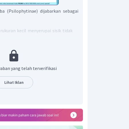
a (Psilophytinae) dijabarkan sebagai
rukuran kecil menyerupai sisik tidak
 tersebar pada batang dan tidak
ikotom.
nangium.
aban yang telah terverifikasi
n jawaban yang tepat adalah A.
Lihat Iklan