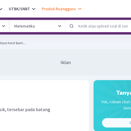
UTBK/SNBT
Produk Ruangguru
erhatikan ciri-ciri berikut. daun kecil &am...
Iklan
Tany
Yuk, cobain chat 
tema
sik, tersebar pada batang
C