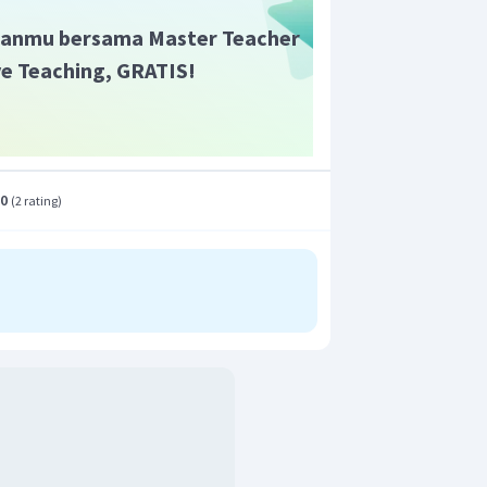
anmu bersama Master Teacher
ive Teaching, GRATIS!
.0
(
2 rating
)