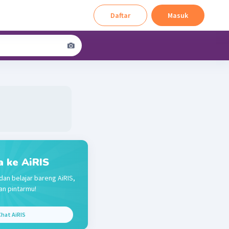
Daftar
Masuk
a ke AiRIS
dan belajar bareng AiRIS,
n pintarmu!
hat AiRIS