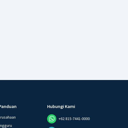
Panduan
Hubungi Kami
erusahaan
+62 815-7441-0000
angguru