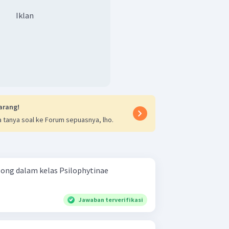
Iklan
arang!
 tanya soal ke Forum sepuasnya, lho.
ong dalam kelas Psilophytinae
Jawaban terverifikasi