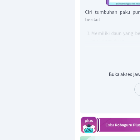
Ciri tumbuhan paku purb
berikut.
Memiliki daun yang be
bertulang daun.
Daun kecil tersebut
memiliki tangkai daun.
Percabangan batang d
Sporangium berupa si
Buka akses jaw
Dengan demikian, piliha