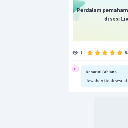
Perdalam pemaham
di sesi L
5
1
Danaruri Fabiano
Jawaban tidak sesuai