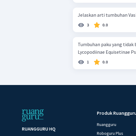
Jelaskan arti tumbuhan Vask
3
0.0
Tumbuhan paku yang tidak berdau
Lycopo
1
0.0
Produk Ruanggur
Ruangguru
RUANGGURU HQ
Roboguru Plus