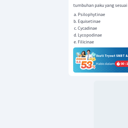
tumbuhan paku yang sesuai cir
Psilophytinae
Equisetinae
Cycadinae
Lycopodinae
Filicinae
Ikuti Tryout SNBT 
Habis dalam
00
:
1