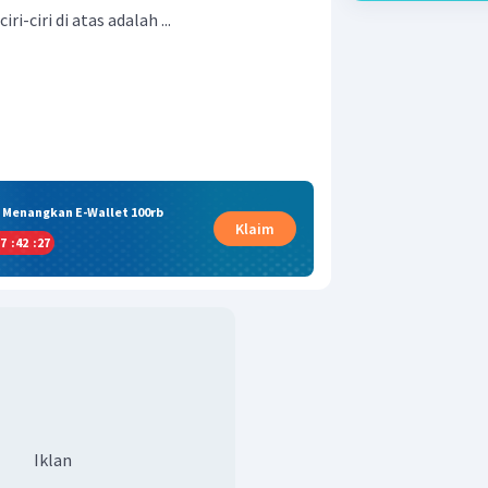
i-ciri di atas adalah ...
& Menangkan E-Wallet 100rb
Klaim
7
:
42
:
27
Iklan