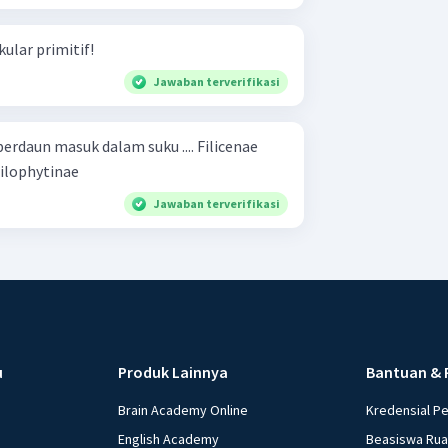
ular primitif!
Jawaban terverifikasi
n masuk dalam suku .... Filicenae
diinae Equisetinae Psilophytinae
Jawaban terverifikasi
u
Produk Lainnya
Bantuan & 
Brain Academy Online
Kredensial P
English Academy
Beasiswa Ru