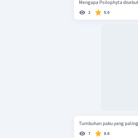
Mengapa Psilophyta disebut
2
5.0
Tumbuhan paku yang paling r
7
0.0