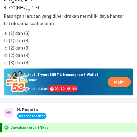
Pasangan larutan yang diperkirakan memiliki daya hantar
listrik sama kuat adalah...
(1) dan (3)
(1) dan (4)
(2) dan (3)
(2) dan (4)
(3) dan (4)
Ikuti Tryout SNBT & Menangkan E-Wallet
100rb
Klaim
Habis dalam
00
:
10
:
43
:
33
N. Puspita
Master Teacher
Jawaban terverifikasi