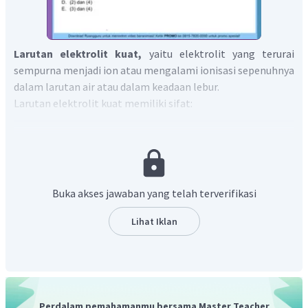
Larutan elektrolit kuat,
yaitu elektrolit yang terurai
sempurna menjadi ion atau mengalami ionisasi sepenuhnya
dalam larutan air atau dalam keadaan lebur.
Larutan elektrolit kuat memiliki sifat:
Terionisasi sempurna (derajat ionisasi 𝛂=1).
Menghantarkan arus listrik atau daya hantar listrik
kuat.
Lampu menyala terang.
Buka akses jawaban yang telah terverifikasi
Terdapat banyak gelembung gas
Lihat Iklan
Berdasarkan dari terbentuknya ikatan ion dalam larutan,
senyawa yang termasuk elektrolit adalah senyawa ion,
asam kuat, basa kuat, dan garam.
2M
Perdalam pemahamanmu bersama Master Teacher