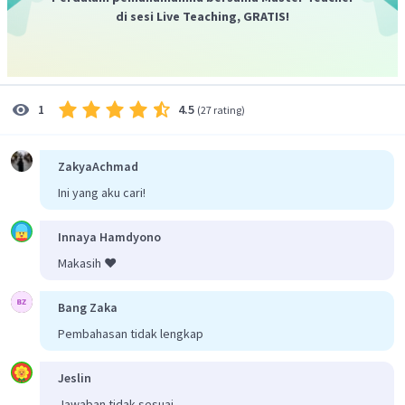
Larutan
termasuk larutan elektrolit kuat,
di sesi Live Teaching, GRATIS!
karena
merupakan senyawa basa kuat.
K
SO
2M
2
4
Larutan K
SO
termasuk larutan elektrolit kuat,
2
4
karena K
SO
merupakan garam yang berasal dari
2
4
4.5
1
(
27 rating
)
basa kuat yaitu KOH dan asam kuat yaitu
.
Jadi, jawaban yang benar adalah C.
ZakyaAchmad
Ini yang aku cari!
Innaya Hamdyono
Makasih ❤️
Bang Zaka
Pembahasan tidak lengkap
Jeslin
Jawaban tidak sesuai