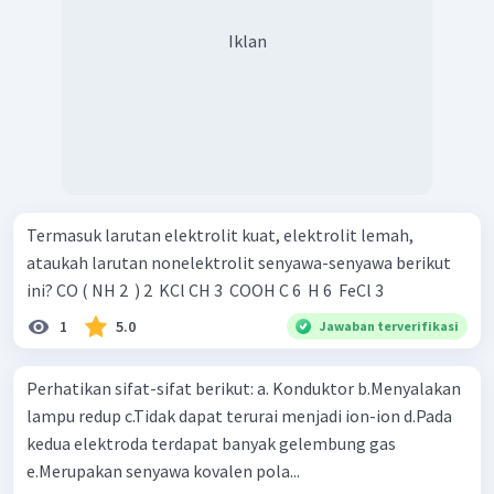
Iklan
Termasuk larutan elektrolit kuat, elektrolit lemah,
ataukah larutan nonelektrolit senyawa-senyawa berikut
ini? CO ( NH 2 ​ ) 2 ​ KCl CH 3 ​ COOH C 6 ​ H 6 ​ FeCl 3 ​
1
5.0
Jawaban terverifikasi
Perhatikan sifat-sifat berikut: a. Konduktor b.Menyalakan
lampu redup c.Tidak dapat terurai menjadi ion-ion d.Pada
kedua elektroda terdapat banyak gelembung gas
e.Merupakan senyawa kovalen pola...