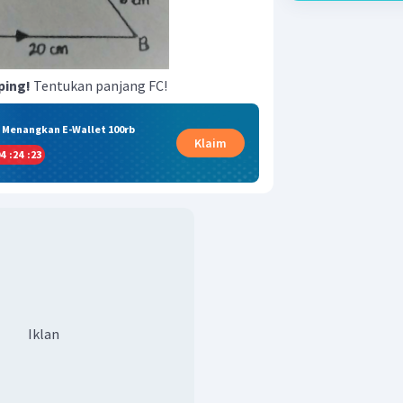
ping!
Tentukan panjang FC!
& Menangkan E-Wallet 100rb
Klaim
4
:
24
:
22
Iklan