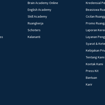
Brain Academy Online
Kredensial P
English Academy
Beasiswa Ru
Skill Academy
Cicilan Ruang
Ruangkerja
Promo Ruang
Schoters
Laporan Kere
ess
Kalananti
Layanan Pen
Syarat & Ket
Kebijakan Pri
Tentang Kami
Kontak Kami
Press Kit
Bantuan
Karir