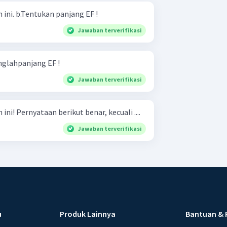
Perhatikan gambar di bawah ini. b.Tentukan panjang EF !
Jawaban terverifikasi
nglahpanjang EF !
Jawaban terverifikasi
Perhatikan gambar di bawah ini! Pernyataan berikut benar, kecuali ....
Jawaban terverifikasi
u
Produk Lainnya
Bantuan & 