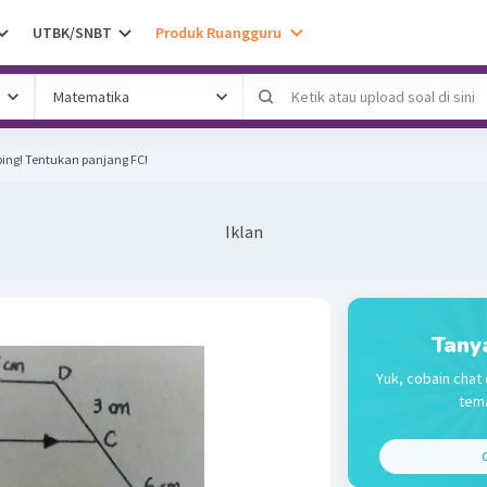
UTBK/SNBT
Produk Ruangguru
ing! Tentukan panjang FC!
Iklan
Tany
Yuk, cobain chat 
tema
C