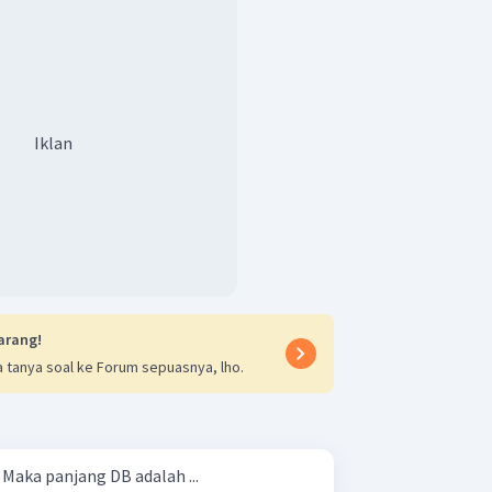
Iklan
arang!
 tanya soal ke Forum sepuasnya, lho.
Perhatikan gambar berikut! Maka panjang DB adalah ...