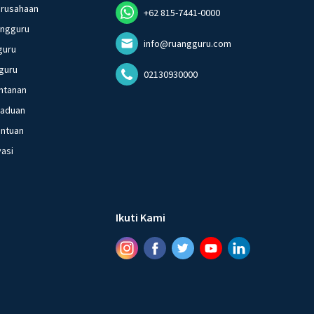
erusahaan
+62 815-7441-0000
angguru
info@ruangguru.com
guru
guru
02130930000
ntanan
gaduan
entuan
vasi
Ikuti Kami