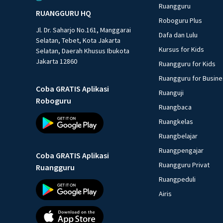
Ruangguru
RUANGGURU HQ
Roboguru Plus
Jl. Dr. Saharjo No.161, Manggarai
Dafa dan Lulu
Selatan, Tebet, Kota Jakarta
Kursus for Kids
Selatan, Daerah Khusus Ibukota
Jakarta 12860
Ruangguru for Kids
Ruangguru for Busin
Coba GRATIS Aplikasi
Ruanguji
Roboguru
Ruangbaca
Ruangkelas
Ruangbelajar
Ruangpengajar
Coba GRATIS Aplikasi
Ruangguru Privat
Ruangguru
Ruangpeduli
Airis