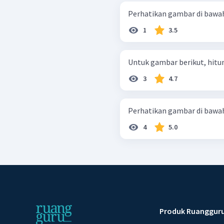
1
3.5
Untuk gambar berikut, hitu
3
4.7
4
5.0
Produk Ruanggur