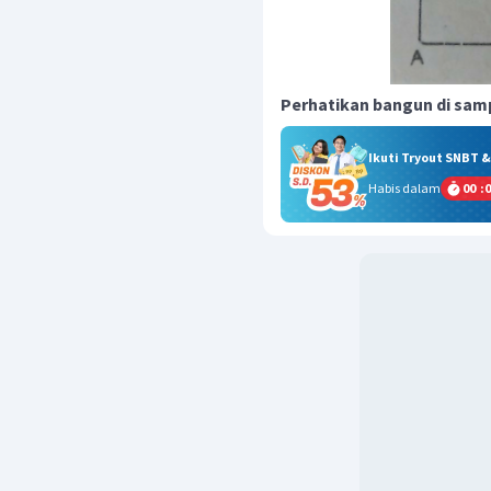
Perhatikan bangun di sam
Ikuti Tryout SNBT 
Habis dalam
00
:
0