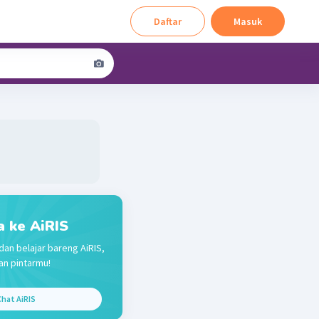
Daftar
Masuk
a ke AiRIS
dan belajar bareng AiRIS,
n pintarmu!
hat AiRIS