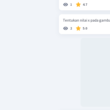
1
4.7
Tentukan nilai x pada gambar
2
5.0