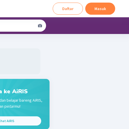
Daftar
Masuk
a ke AiRIS
dan belajar bareng AiRIS,
n pintarmu!
hat AiRIS