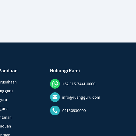
Panduan
Hubungi Kami
erusahaan
+62 815-7441-0000
angguru
info@ruangguru.com
guru
guru
02130930000
ntanan
gaduan
entuan