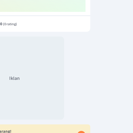
 membantah bahwa tabrakan yang
tidak mungkin terjadi. Demikian pula
 Russell mengemukakan keberatannya
.0
(
0 rating
)
 adalah pilihan B.
Iklan
arang!