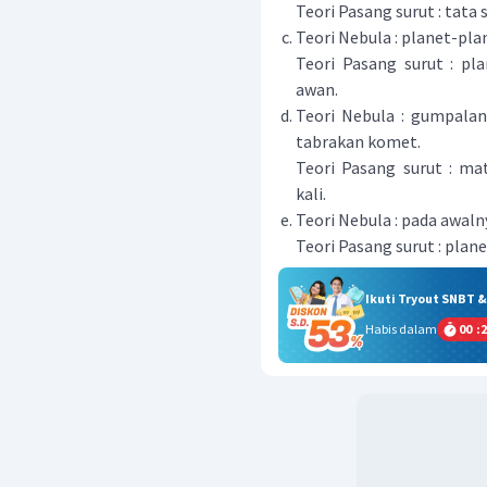
Teori Pasang surut : tata
Teori Nebula : planet-pla
Teori Pasang surut : pl
awan.
Teori Nebula : gumpala
tabrakan komet.
Teori Pasang surut : ma
kali.
Teori Nebula : pada awaln
Teori Pasang surut : pla
Ikuti Tryout SNBT 
Habis dalam
00
:
2