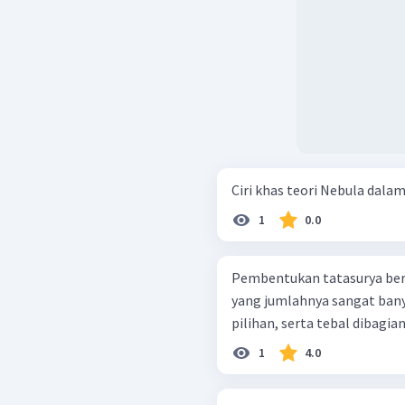
Ciri khas teori Nebula dala
1
0.0
Pembentukan tatasurya ber
yang jumlahnya sangat ban
pilihan, serta tebal dibagian 
1
4.0