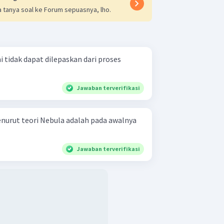
 tanya soal ke Forum sepuasnya, lho.
tidak dapat dilepaskan dari proses
Jawaban terverifikasi
urut teori Nebula adalah pada awalnya
Jawaban terverifikasi