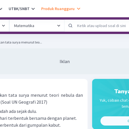
UTBK/SNBT
Produk Ruangguru
an tata surya menurut teo...
Iklan
Tany
an tata surya menurut teori nebula dan
Yuk, cobain chat 
. (Soal UN Geografi 2017)
tema
dah ada sejak dulu.
ahari terbentuk bersama dengan planet.
C
 terbentuk dari gumpalan kabut.