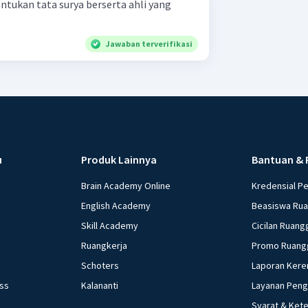
ntukan tata surya berserta ahli yang
Jawaban terverifikasi
u
Produk Lainnya
Bantuan & 
Brain Academy Online
Kredensial P
English Academy
Beasiswa Ru
Skill Academy
Cicilan Ruang
Ruangkerja
Promo Ruang
Schoters
Laporan Kere
ess
Kalananti
Layanan Pen
Syarat & Ket