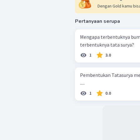
Dengan Gold kamu bisa
Pertanyaan serupa
Mengapa terbentuknya bumi 
terbentuknya tata surya?
1
3.0
Pembentukan Tatasurya men
.....
1
0.0