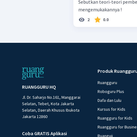
Sebutkan teori-teori pembe
mengemukakannya !
2
0.0
Produk Ruanggur
Ruangguru
RUANGGURU HQ
Roboguru Plus
Jl. Dr. Saharjo No.161, Manggarai
Dafa dan Lulu
Selatan, Tebet, Kota Jakarta
Kursus for Kids
Selatan, Daerah Khusus Ibukota
Jakarta 12860
Ruangguru for Kids
Ruangguru for Busin
Coba GRATIS Aplikasi
Ruanguji