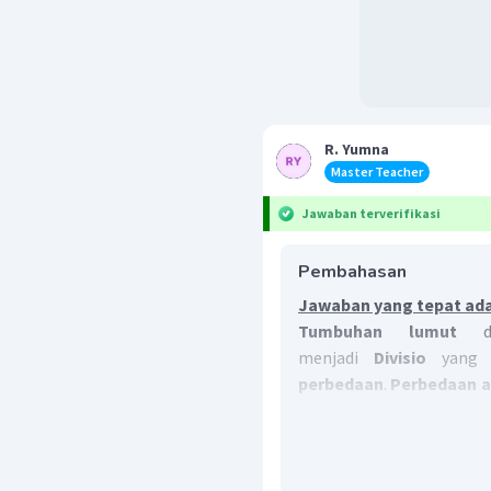
R. Yumna
Master Teacher
Jawaban terverifikasi
Pembahasan
Jawaban yang tepat ada
Tumbuhan lumut
menjadi
Divisio
yang 
perbedaan
.
Perbedaan 
paku
diantaranya adal
thallus (akar, batang, 
tumbuhan paku
sudah
k
dibedakan)
. Pada
met