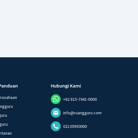
Panduan
Hubungi Kami
erusahaan
+62 815-7441-0000
angguru
info@ruangguru.com
guru
guru
02130930000
ntanan