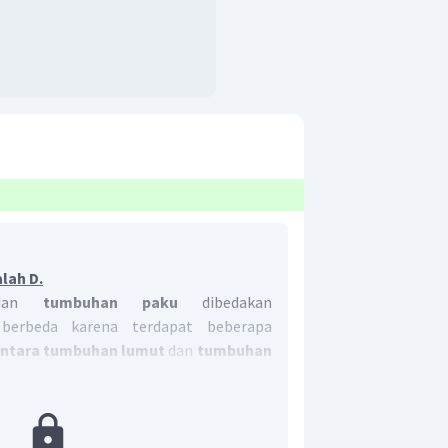
lah D.
dan
tumbuhan paku
dibedakan
berbeda karena terdapat beberapa
antara tumbuhan lumut
dan
tumbuhan
ah
tumbuhan lumut masih berupa
daun tidak bisa dibedakan)
sedangkan
ormus (akar, batang, daun sudah bisa
agenesis
,
fase dominan tumbuhan