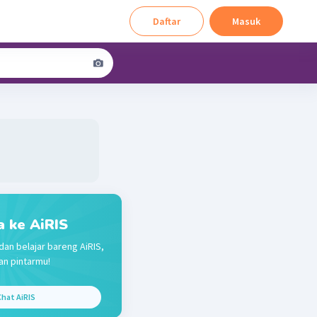
Daftar
Masuk
a ke AiRIS
dan belajar bareng AiRIS,
n pintarmu!
hat AiRIS