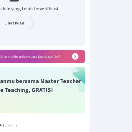
tofit
sedangkan pada
tumbuhan paku
aban yang telah terverifikasi
alah
fase sporofit
.
Tumbuhan
iki jaringan pembuluh
sedangkan
Lihat Iklan
memiliki jaringan pembuluh angkut
n tipe radial
.
anmu bersama Master Teacher
ive Teaching, GRATIS!
.6
(
13 rating
)