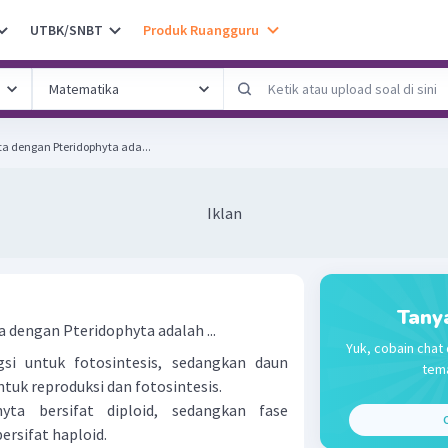
UTBK/SNBT
Produk Ruangguru
a dengan Pteridophyta ada...
Iklan
Tany
 dengan Pteridophyta adalah ...
Yuk, cobain chat 
si untuk fotosintesis, sedangkan daun
tema
tuk reproduksi dan fotosintesis.
yta bersifat diploid, sedangkan fase
C
ersifat haploid.