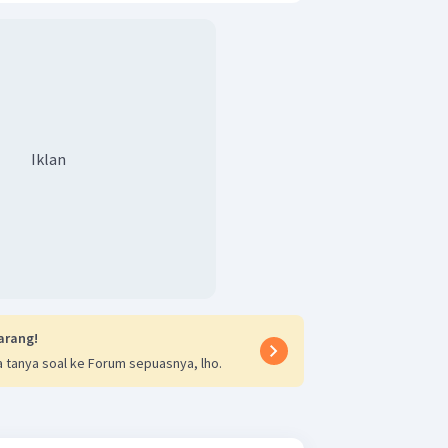
Iklan
arang!
 tanya soal ke Forum sepuasnya, lho.