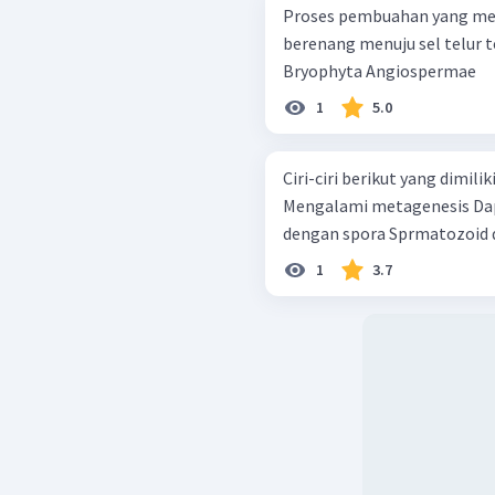
Proses pembuahan yang mem
berenang menuju sel telur terdapat pada
Bryophyta Angiospermae
1
5.0
Ciri-ciri berikut yang dimil
Mengalami metagenesis Dapat berfotosintesis Berkembang biak
dengan spora Sprma
1
3.7