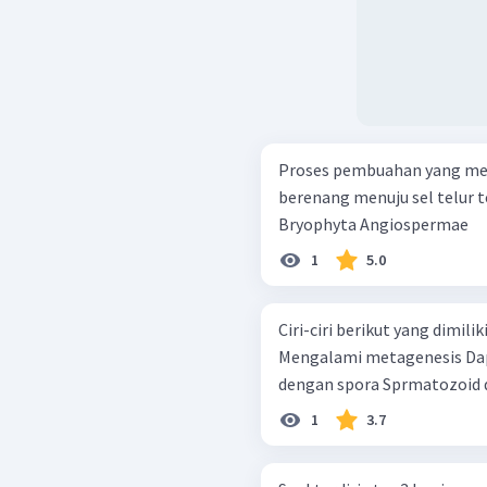
Proses pembuahan yang mem
berenang menuju sel telur terdapat pada
Bryophyta Angiospermae
1
5.0
Ciri-ciri berikut yang dimil
Mengalami metagenesis Dapat berfotosintesis Berkembang biak
dengan spora Sprma
1
3.7