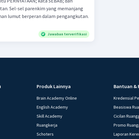
 yaitu PERNYATAAN; kata SEBAB; dan
memanjang
uhan lumut berperan dalam pengangkutan.
Jawaban terverifikasi
u
Produk Lainnya
Bantuan & 
Brain Academy Online
Kredensial P
English Academy
Beasiswa Ru
Skill Academy
Cicilan Ruang
Ruangkerja
Promo Ruang
Schoters
Laporan Kere