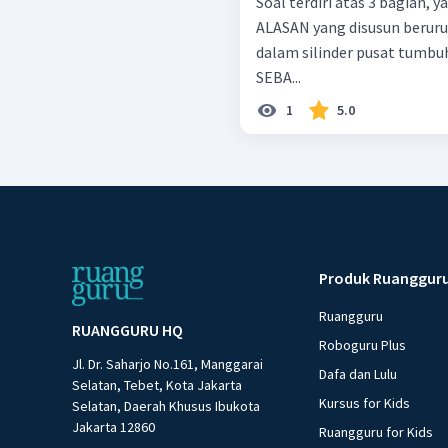
Soal terdiri atas 3 bagian,
ALASAN yang disusun berurutan. Sel-sel parenkim yang 
dalam silinder pusat tumb
SEBA...
1
5.0
Produk Ruanggur
Ruangguru
RUANGGURU HQ
Roboguru Plus
Jl. Dr. Saharjo No.161, Manggarai
Dafa dan Lulu
Selatan, Tebet, Kota Jakarta
Kursus for Kids
Selatan, Daerah Khusus Ibukota
Jakarta 12860
Ruangguru for Kids