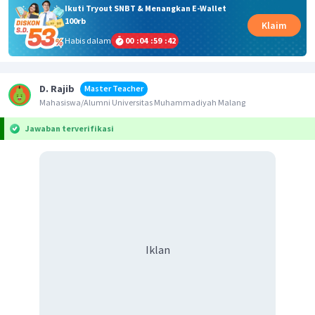
Ikuti Tryout SNBT & Menangkan E-Wallet
100rb
Klaim
Habis dalam
00
:
04
:
59
:
42
D. Rajib
Master Teacher
Mahasiswa/Alumni Universitas Muhammadiyah Malang
Jawaban terverifikasi
Iklan