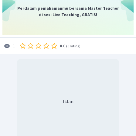
Perdalam pemahamanmu bersama Master Teacher
di sesi Live Teaching, GRATIS!
0.0
1
(
0 rating
)
Iklan