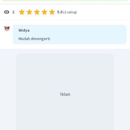
5.0
2
(
1 rating
)
Widya
Mudah dimengerti
Iklan