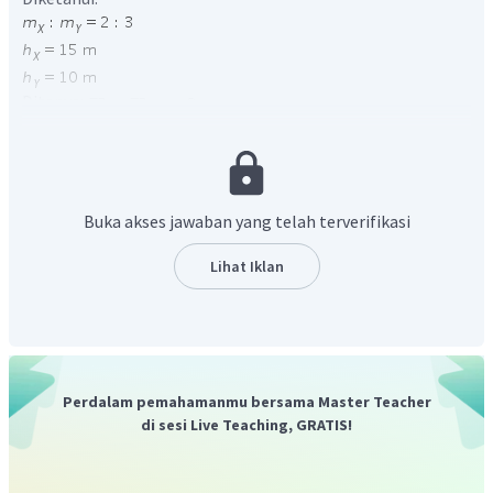
Ditanya:
Penyelesaian:
Buka akses jawaban yang telah terverifikasi
Lihat Iklan
Dengan demikian, perbandingan energi potensial antara
benda X dan benda Y adalah
1 : 1.
Oleh karena itu, jawaban yang tepat adalah A.
Perdalam pemahamanmu bersama Master Teacher
di sesi Live Teaching, GRATIS!