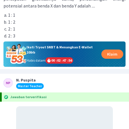
potensial antara benda X dan benda Y adalah ....
1 : 1
1 : 2
2 : 1
2 : 3
Ikuti Tryout SNBT & Menangkan E-Wallet
100rb
Klaim
Habis dalam
00
:
02
:
47
:
56
N. Puspita
Master Teacher
Jawaban terverifikasi