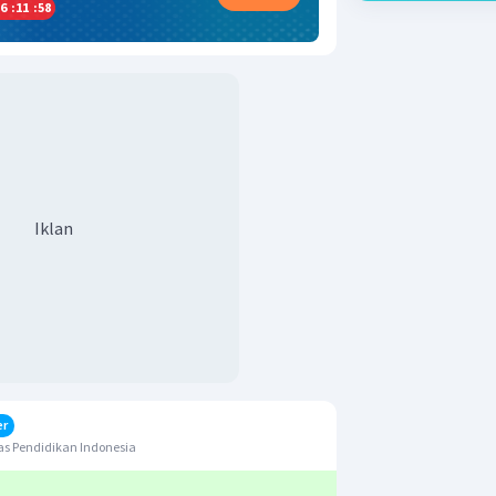
6
:
11
:
58
Iklan
er
s Pendidikan Indonesia