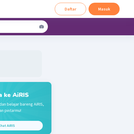
Daftar
Masuk
a ke AiRIS
dan belajar bareng AiRIS,
n pintarmu!
hat AiRIS