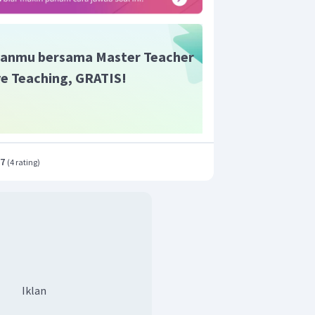
gi potensial yang dimiliki benda
ule.
anmu bersama Master Teacher
ive Teaching, GRATIS!
.7
(
4 rating
)
Iklan