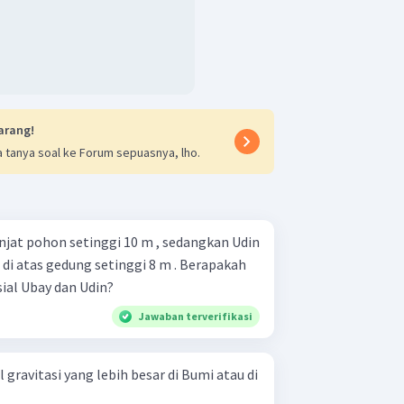
arang!
 tanya soal ke Forum sepuasnya, lho.
at pohon setinggi 10 m , sedangkan Udin
di atas gedung setinggi 8 m . Berapakah
ial Ubay dan Udin?
Jawaban terverifikasi
gravitasi yang lebih besar di Bumi atau di