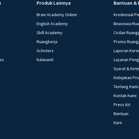
u
Produk Lainnya
Bantuan & 
Brain Academy Online
Kredensial P
English Academy
Beasiswa Ru
Skill Academy
Cicilan Ruang
Ruangkerja
Promo Ruang
Schoters
Laporan Kere
ess
Kalananti
Layanan Pen
Syarat & Ket
Kebijakan Pri
Tentang Kami
Kontak Kami
Press Kit
Bantuan
Karir