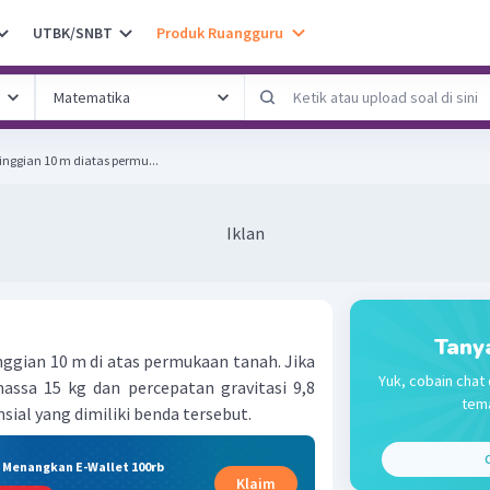
UTBK/SNBT
Produk Ruangguru
nggian 10 m diatas permu...
Iklan
Tany
nggian 10 m di atas permukaan tanah. Jika
Yuk, cobain chat 
assa 15 kg dan percepatan gravitasi 9,8
tema
sial yang dimiliki benda tersebut.
C
& Menangkan E-Wallet 100rb
Klaim