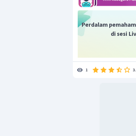
=
1470
Dengan demikian, ner
tersebut sebesar 1470 jo
Perdalam pemaham
di sesi L
3
1