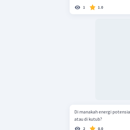
1
1.0
Di manakah energi potensial 
atau di kutub?
2
0.0