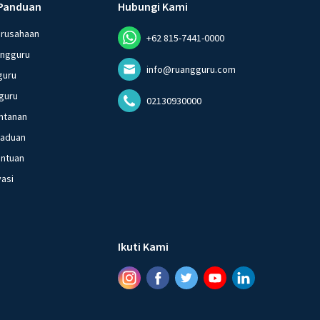
Panduan
Hubungi Kami
erusahaan
+62 815-7441-0000
angguru
info@ruangguru.com
guru
guru
02130930000
ntanan
gaduan
entuan
vasi
Ikuti Kami