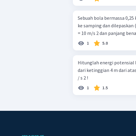
Sebuah bola bermassa 0,25 
ke samping dan dilepaskan (di
= 10 m/s 2 dan panjang bena
1
5.0
Hitunglah energi potensial
dari ketinggian 4 m dari at
/ s 2 !
1
1.5