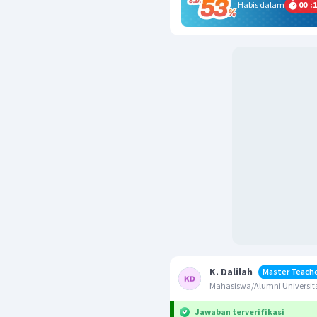
Habis dalam
00
:
1
K. Dalilah
Master Teach
Mahasiswa/Alumni Universita
Jawaban terverifikasi