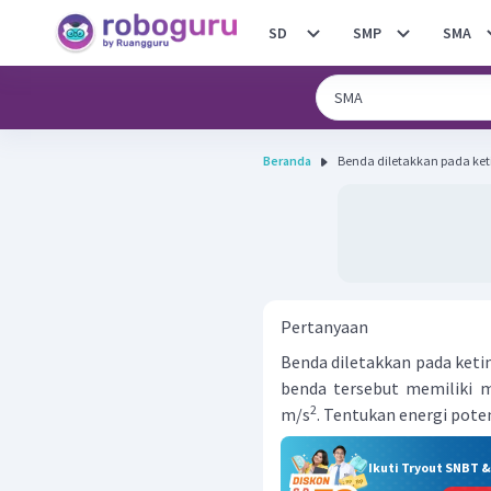
SD
SMP
SMA
Beranda
Benda diletakkan pada keti
Pertanyaan
Benda diletakkan pada keti
benda tersebut memiliki m
2
m/s
. Tentukan energi poten
Ikuti Tryout SNBT 