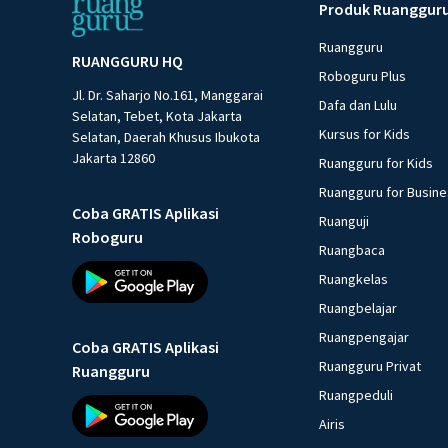
Produk Ruanggur
Ruangguru
RUANGGURU HQ
Roboguru Plus
Jl. Dr. Saharjo No.161, Manggarai
Dafa dan Lulu
Selatan, Tebet, Kota Jakarta
Kursus for Kids
Selatan, Daerah Khusus Ibukota
Jakarta 12860
Ruangguru for Kids
Ruangguru for Busin
Coba GRATIS Aplikasi
Ruanguji
Roboguru
Ruangbaca
Ruangkelas
Ruangbelajar
Ruangpengajar
Coba GRATIS Aplikasi
Ruangguru Privat
Ruangguru
Ruangpeduli
Airis