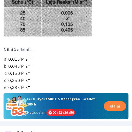
Nilai
X
adalah ....
Ikuti Tryout SNBT & Menangkan E-Wallet
100rb
Klaim
Habis dalam
00
:
21
:
39
:
50