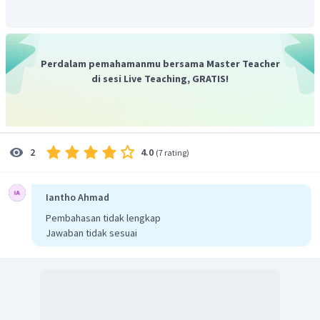
Hubungkan percobaan 2 dan 3
Perdalam pemahamanmu bersama Master Teacher
di sesi Live Teaching, GRATIS!
4.0
2
(
7 rating
)
Jadi, dapat disimpulkan jawaban yang tepat adalah A.
Iantho Ahmad
Pembahasan tidak lengkap
Jawaban tidak sesuai