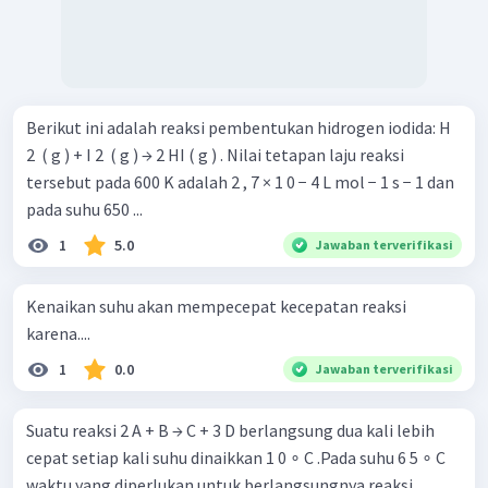
Berikut ini adalah reaksi pembentukan hidrogen iodida: H
2 ​ ( g ) + I 2 ​ ( g ) → 2 HI ( g ) . Nilai tetapan laju reaksi
tersebut pada 600 K adalah 2 , 7 × 1 0 − 4 L mol − 1 s − 1 dan
pada suhu 650 ...
1
5.0
Jawaban terverifikasi
Kenaikan suhu akan mempecepat kecepatan reaksi
karena....
1
0.0
Jawaban terverifikasi
Suatu reaksi 2 A + B → C + 3 D berlangsung dua kali lebih
cepat setiap kali suhu dinaikkan 1 0 ∘ C .Pada suhu 6 5 ∘ C
waktu yang diperlukan untuk berlangsungnya reaksi