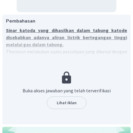
Pembahasan
Sinar katoda yang dihasilkan dalam tabung katode
disebabkan adanya aliran listrik bertegangan tinggi
melalui gas dalam tabung.
Thomson melakukan suatu percobaan yang dikenal dengan
percobaan sinar katode. Percobaan tersebut merupakan
rangkaian dalam perkembangan teori dan struktur atom.
Pada percobaannya ini, dua pelat logam ditempatkan pada
masing-masing tabung yang divakumkan yang kemudian
tabung tersebut diiisi dengan gas pada tekanan rendah.
Buka akses jawaban yang telah terverifikasi
Salah satu pelat logam (anoda) membawa muatan positif
dan pelat logam yang lain (katoda) membawa muatan
Lihat Iklan
negatif. Ketika muatan listrik bertegangan tinggi dialirkan
melalui gas dalam tabung, terdapat berkas cahaya dari
katoda ke anoda. Sinar yang dihasilkan disebut sinar katoda.
Partikel sinar katoda bermuatan negatif karena tertarik