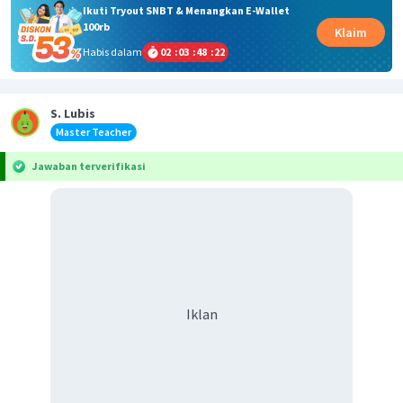
Ikuti Tryout SNBT & Menangkan E-Wallet
100rb
Klaim
Habis dalam
02
:
03
:
48
:
22
S. Lubis
Master Teacher
Jawaban terverifikasi
Iklan