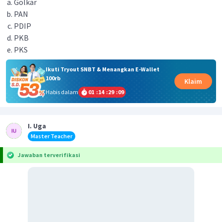
Golkar
PAN
PDIP
PKB
PKS
Ikuti Tryout SNBT & Menangkan E-Wallet
100rb
Klaim
Habis dalam
01
:
14
:
29
:
09
I. Uga
Master Teacher
Jawaban terverifikasi