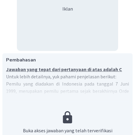
Iklan
Pembahasan
Jawaban yang tepat dari pertanyaan di atas adalah C
Untuk lebih detailnya, yuk pahami penjelasan berikut:
Pemilu yang diadakan di Indonesia pada tanggal 7 Juni
1999, merupakan pemilu pertama sejak berakhirnya Orde
Baru dan pemilihan umum bebas pertama di Indonesia
sejak tahun 1955. Terdapat 48 partai memperebutkan 462
kursi untuk pemilihan di Dewan Perwakilan Rakyat.
Selanjutnya 38 kursi disediakan untuk angkatan bersenjata.
Kampanye pemilihan resmi dimulai pada 19 Mei 1999 dan
Buka akses jawaban yang telah terverifikasi
berakhir pada 4 Juni. Terdapat tiga partai besar yang