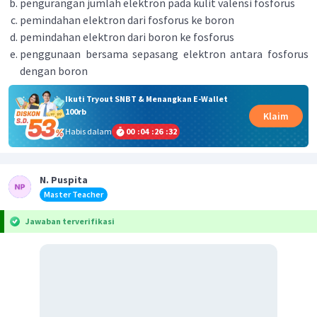
pengurangan jumlah elektron pada kulit valensi fosforus
pemindahan elektron dari fosforus ke boron
pemindahan elektron dari boron ke fosforus
penggunaan bersama sepasang elektron antara fosforus
dengan boron
Ikuti Tryout SNBT & Menangkan E-Wallet
100rb
Klaim
Habis dalam
00
:
04
:
26
:
32
N. Puspita
Master Teacher
Jawaban terverifikasi