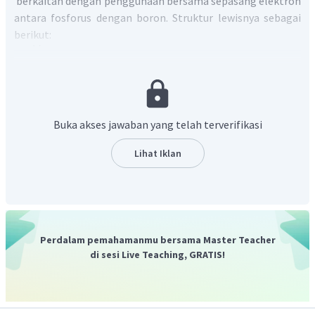
berkaitan dengan penggunaan bersama sepasang elektron
antara fosforus dengan boron. Struktur lewisnya sebagai
berikut:
memiliki 1 pasangan elektron bebas yang
Buka akses jawaban yang telah terverifikasi
disumbangkan kepada senyawa
.
Jadi, jawaban yang benar adalah E.
Lihat Iklan
Perdalam pemahamanmu bersama Master Teacher
di sesi Live Teaching, GRATIS!