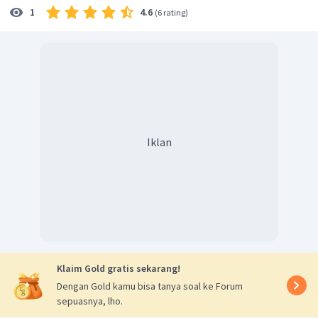
4.6
1
(
6 rating
)
Iklan
Klaim Gold gratis sekarang!
Dengan Gold kamu bisa tanya soal ke Forum
sepuasnya, lho.