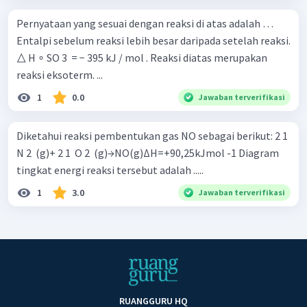
Pernyataan yang sesuai dengan reaksi di atas adalah …
Entalpi sebelum reaksi lebih besar daripada setelah reaksi.
△ H ∘ SO 3 ​ = − 395 kJ / mol . Reaksi diatas merupakan
reaksi eksoterm. ...
1
0.0
Jawaban terverifikasi
Diketahui reaksi pembentukan gas NO sebagai berikut: 2 1 ​
N 2 ​ (g)+ 2 1 ​ O 2 ​ (g)→NO(g)ΔH=+90,25kJmol -1 Diagram
tingkat energi reaksi tersebut adalah .....
1
3.0
Jawaban terverifikasi
RUANGGURU HQ