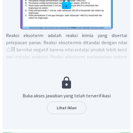
Reaksi eksoterm adalah reaksi kimia yang disertai
pelepasan panas. Reaksi eksotermis ditandai dengan nilai
△
H
bernilai negatif karena nilai entalpi produk lebih kecil
dari entalpi reaktan. Reaksi eksoterm melepaskan sistem
ke lingkungan, sehingga menyebabkan suhu naik. Pada
persamaan termokimia tersebut menunjukan perubahan
entalpi reaksi pembentukan 2 mol air adalah -440,9 kJ. Ini
berarti reaksi melepas kalor dari sistem ke lingkungan,
karena perubahan entalpinya negatif.
Buka akses jawaban yang telah terverifikasi
Jadi, jawaban yang benar adalah C.
Lihat Iklan