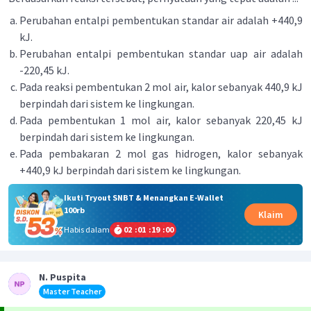
Perubahan entalpi pembentukan standar air adalah +440,9
kJ.
Perubahan entalpi pembentukan standar uap air adalah
-220,45 kJ.
Pada reaksi pembentukan 2 mol air, kalor sebanyak 440,9 kJ
berpindah dari sistem ke lingkungan.
Pada pembentukan 1 mol air, kalor sebanyak 220,45 kJ
berpindah dari sistem ke lingkungan.
Pada pembakaran 2 mol gas hidrogen, kalor sebanyak
+440,9 kJ berpindah dari sistem ke lingkungan.
Ikuti Tryout SNBT & Menangkan E-Wallet
100rb
Klaim
Habis dalam
02
:
01
:
19
:
00
N. Puspita
Master Teacher