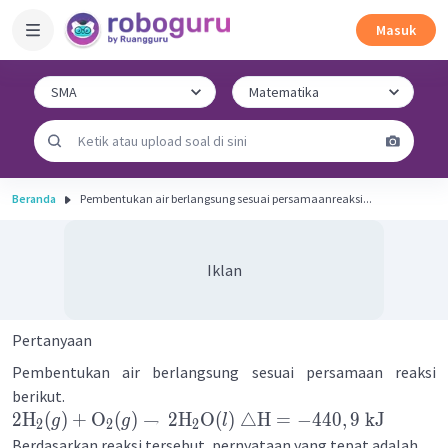
Masuk
Beranda
Pembentukan air berlangsung sesuai persamaanreaksi...
Iklan
Pertanyaan
Pembentukan air berlangsung sesuai persamaan reaksi
berikut.
2
H
(
)
+
O
(
)
→
2
H
O
(
)
△
H
=
−
440
,
9
kJ
g
g
l
2
2
2
Berdasarkan reaksi tersebut, pernyataan yang tepat adalah ...