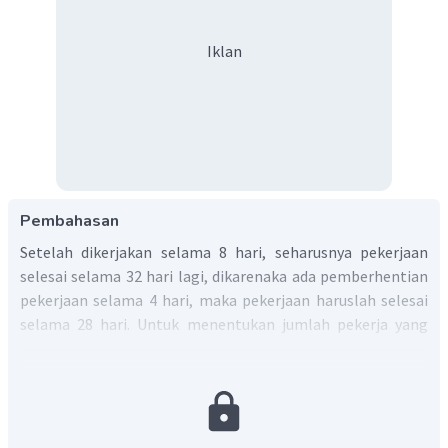
Iklan
Pembahasan
Setelah dikerjakan selama 8 hari, seharusnya pekerjaan
selesai selama 32 hari lagi, dikarenaka ada pemberhentian
pekerjaan selama 4 hari, maka pekerjaan haruslah selesai
selama 28 hari. Untuk menentukan jumlah pekerja yang
harus bekerja agar pekerjaan selesai tepat waktu yaitu
dengan menggunakan konsep perbandingan terbalik