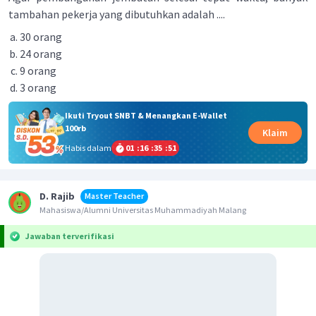
tambahan pekerja yang dibutuhkan adalah ....
30 orang
24 orang
9 orang
3 orang
Ikuti Tryout SNBT & Menangkan E-Wallet
100rb
Klaim
Habis dalam
01
:
16
:
35
:
51
D. Rajib
Master Teacher
Mahasiswa/Alumni Universitas Muhammadiyah Malang
Jawaban terverifikasi