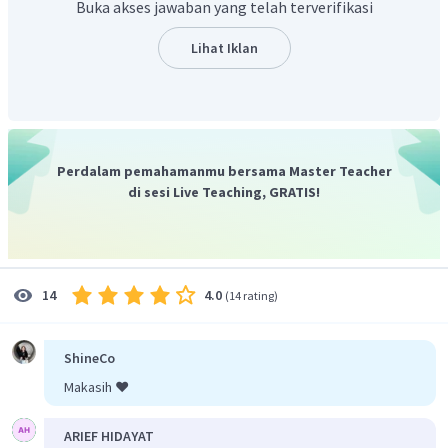
Buka akses jawaban yang telah terverifikasi
Lihat Iklan
Kaarena pekerja awal sebanyak 21 orang, maka perlu
tambahan pekerja sebanyak 3 orang.
jadi, jawaban yang tepat adalah D.
Perdalam pemahamanmu bersama Master Teacher
di sesi Live Teaching, GRATIS!
4.0
14
(
14 rating
)
ShineCo
Makasih ❤️
ARIEF HIDAYAT