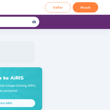
Daftar
Masuk
a ke AiRIS
dan belajar bareng AiRIS,
n pintarmu!
hat AiRIS