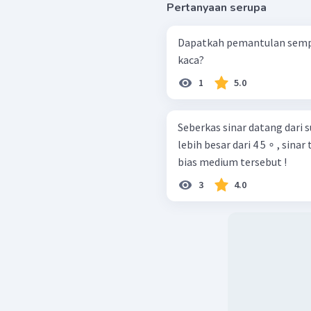
Pertanyaan serupa
Dapatkah pemantulan sempurn
kaca?
1
5.0
Seberkas sinar datang dari 
lebih besar dari 4 5 ∘ , sin
bias medium tersebut !
3
4.0