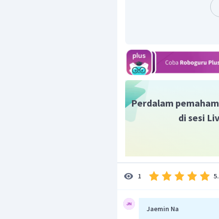
Jadi, jawaban yang tepa
Perdalam pemaham
di sesi L
5
1
Jaemin Na