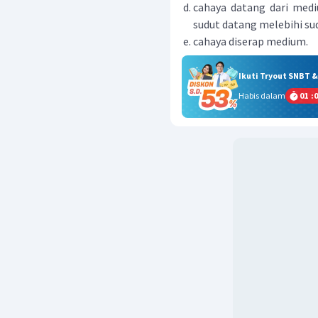
cahaya datang dari medi
sudut datang melebihi sud
cahaya diserap medium.
Ikuti Tryout SNBT 
Habis dalam
01
:
0