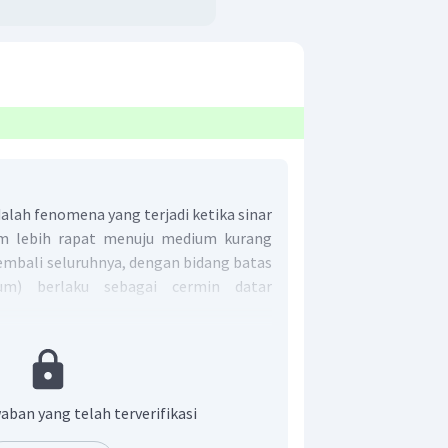
lah fenomena yang terjadi ketika sinar
m lebih rapat menuju medium kurang
embali seluruhnya, dengan bidang batas
um) berlaku sebagai cermin datar
di jika terpenuhi dua syarat:
dium lebih rapat ke medium kurang
.
aban yang telah terverifikasi
h besar dari sudut kritis.