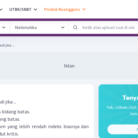
UTBK/SNBT
Produk Ruangguru
i jika ...
Iklan
Tany
jika ...
Yuk, cobain chat 
 bidang batas.
tema
ang batas.
um yang lebih rendah indeks biasnya dan
C
ut kritis.