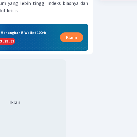
um yang lebih tinggi indeks biasnya dan
ut kritis.
& Menangkan E-Wallet 100rb
Klaim
3
:
29
:
32
Iklan