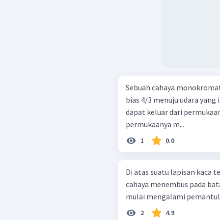
Sebuah cahaya monokromatik
bias 4/3 menuju udara yang i
dapat keluar dari permukaan
permukaanya m...
1
0.0
Di atas suatu lapisan kaca ter
cahaya menembus pada bata
mulai mengalami pemantulan 
2
4.9