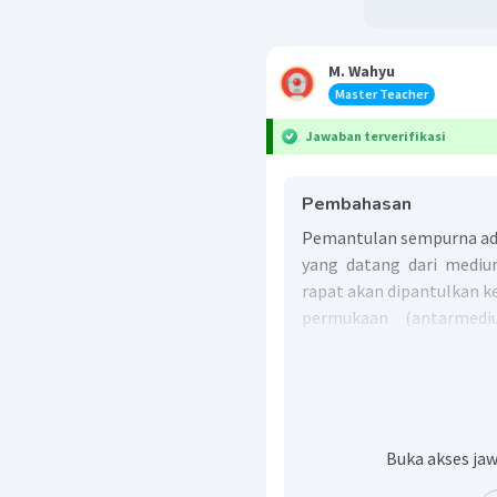
M. Wahyu
Master Teacher
Jawaban terverifikasi
Pembahasan
Pemantulan sempurna ada
yang datang dari mediu
rapat akan dipantulkan k
permukaan (antarmedi
sempurna.
Pemantulan sempurna terja
Sinar datang dari me
rapat (lebih renggang)
Buka akses jaw
Sudut datang sinar lebi