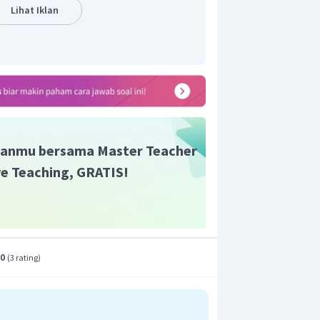
Lihat Iklan
t adalah D
.
anmu bersama Master Teacher
ive Teaching, GRATIS!
.0
(
3 rating
)