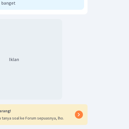
 banget
Iklan
arang!
 tanya soal ke Forum sepuasnya, lho.