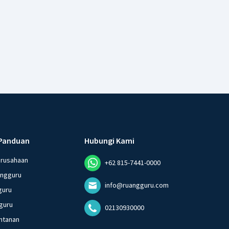
Panduan
Hubungi Kami
erusahaan
+62 815-7441-0000
angguru
info@ruangguru.com
guru
guru
02130930000
ntanan