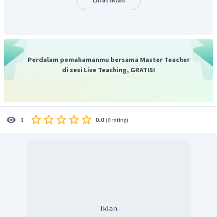
hibridisasi itu, sedangkan jumlah orbital yang mengalami
hibridisasi sama dengan jumlah domain elektron dalam
molekul.
Berikut hubungan hibridisasi orbital dengan bentuk
molekul.
Perdalam pemahamanmu bersama Master Teacher
di sesi Live Teaching, GRATIS!
sp
Berasal dari 1 orbital pada subkulit
s
dengan 1 orbital
pada subkulit
p.
Geometri molekul yang mungkin: linear.
0.0
1
(
0 rating
)
2
sp
Berasal dari 1 orbital pada subkulit
s
dengan 2 orbital
pada subkulit
p.
Geometri molekul yang mungkin: segitiga datar,
bengkok, linier.
3
sp
Iklan
Berasal dari 1 orbital pada subkulit
s
dengan 3 orbital