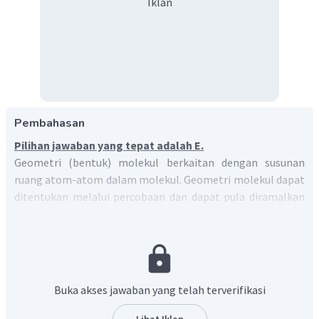
Iklan
Pembahasan
Pilihan jawaban yang tepat adalah E.
Geometri (bentuk) molekul berkaitan dengan susunan
ruang atom-atom dalam molekul. Geometri molekul dapat
ditentukan melalui percobaan dan dapat pula diramalkan
geometrinya berdasarkan teori tolak-menolak elektron
pada kulit luar atom pusatnya, yaitu teori domain elektron,
dan berdasarkan teori hibridisasi.
Hibridisasi adalah peleburan orbital-orbital dari tingkat
energi yang berbeda menjadi orbital-orbital yang
Buka akses jawaban yang telah terverifikasi
energinya setingkat. Jumlah orbital hibrida (hasil
hibridisasi) sama dengan jumlah orbital yang terlibat pada
Lihat Iklan