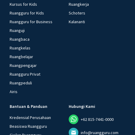
Kursus for Kids
Ruangkerja
Ruangguru for Kids
Schoters
Ruangguru for Business
Kalananti
Ruanguji
Ruangbaca
Ruangkelas
Ruangbelajar
Ruangpengajar
Ruangguru Privat
Ruangpeduli
Airis
Bantuan & Panduan
Hubungi Kami
Kredensial Perusahaan
+62 815-7441-0000
Beasiswa Ruangguru
info@ruangguru.com