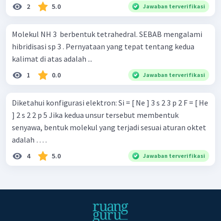
2
5.0
Jawaban terverifikasi
Molekul NH 3 ​ berbentuk tetrahedral. SEBAB mengalami
hibridisasi sp 3 . Pernyataan yang tepat tentang kedua
kalimat di atas adalah ...
1
0.0
Jawaban terverifikasi
Diketahui konfigurasi elektron: Si = [ Ne ] 3 s 2 3 p 2 F = [ He
] 2 s 2 2 p 5 Jika kedua unsur tersebut membentuk
senyawa, bentuk molekul yang terjadi sesuai aturan oktet
adalah … .
4
5.0
Jawaban terverifikasi