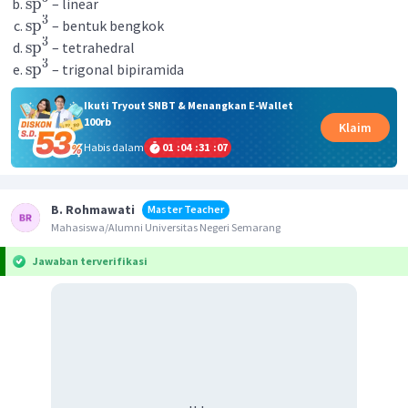
sp
– linear
3
sp
– bentuk bengkok
3
sp
– tetrahedral
3
sp
– trigonal bipiramida
Ikuti Tryout SNBT & Menangkan E-Wallet
100rb
Klaim
Habis dalam
01
:
04
:
31
:
07
B. Rohmawati
Master Teacher
Mahasiswa/Alumni Universitas Negeri Semarang
Jawaban terverifikasi