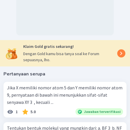
pada subkulit
p.
Geometri molekul yang mungkin:
tetrahedral,
piramida segitiga, bengkok, dan linier.
Klaim Gold gratis sekarang!
Dengan Gold kamu bisa tanya soal ke Forum
sepuasnya, lho.
Pertanyaan serupa
Jika X memiliki nomor atom 5 dan Y memiliki nomor atom
9, pernyataan di bawah ini menunjukkan sifat-sifat
senyawa XY 3 ​ , kecuali ...
1
5.0
Jawaban terverifikasi
Tentukan bentuk molekul yang mungkin dari: a. BF 3 ​ b. NF