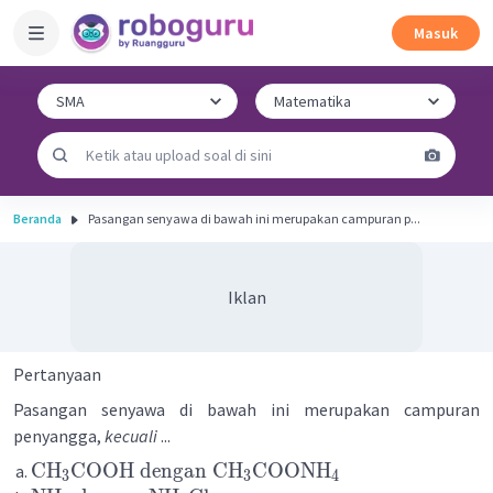
Masuk
Beranda
Pasangan senyawa di bawah ini merupakan campuran p...
Iklan
Pertanyaan
Pasangan senyawa di bawah ini merupakan campuran
penyangga,
kecuali
...
CH
COOH
dengan
CH
COONH
3
3
4