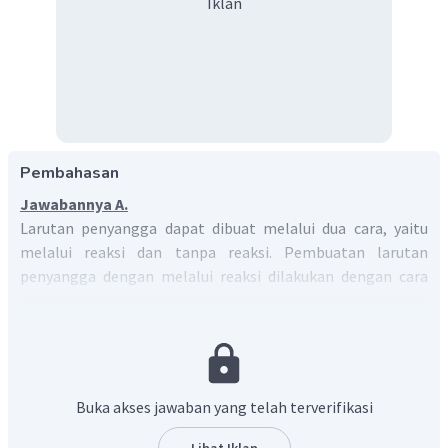
Iklan
Pembahasan
Jawabannya A.
Larutan penyangga dapat dibuat melalui dua cara, yaitu
melalui reaksi dan tanpa reaksi. Pembuatan larutan
penyangga dengan melalui reaksi dilakukan dengan cara
mereaksikan asam lemah dan basa kuat atau mereaksikan
asam kuat dan basa lemah dengan syarat asam atau basa
lemahnya bersisa. Pembuatan larutan penyangga tanpa
reaksi dilakukan dengan cara mencampurkan asam lemah
atau basa lemah dengan garam yang dapat mengasilkan
Buka akses jawaban yang telah terverifikasi
pasangan konjugasinya.
CH
COOH
merupakan asam lemah dan
Lihat Iklan