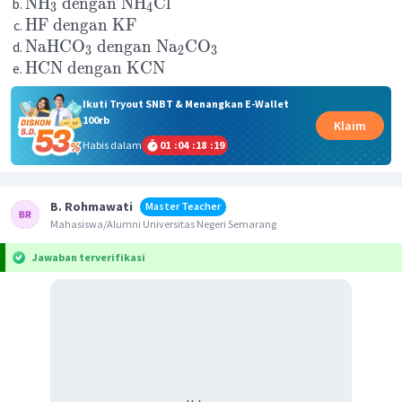
NH
dengan
NH
Cl
3
4
HF
dengan
KF
NaHCO
dengan
Na
CO
3
2
3
HCN
dengan
KCN
Ikuti Tryout SNBT & Menangkan E-Wallet
100rb
Klaim
Habis dalam
01
:
04
:
18
:
19
B. Rohmawati
Master Teacher
Mahasiswa/Alumni Universitas Negeri Semarang
Jawaban terverifikasi