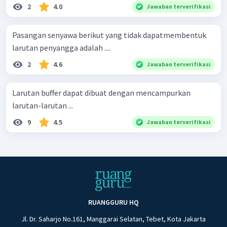
2
4.0
Jawaban terverifikasi
Pasangan senyawa berikut yang tidak dapatmembentuk
larutan penyangga adalah ....
2
4.6
Jawaban terverifikasi
Larutan buffer dapat dibuat dengan mencampurkan
larutan-larutan ...
9
4.5
Jawaban terverifikasi
RUANGGURU HQ
Jl. Dr. Saharjo No.161, Manggarai Selatan, Tebet, Kota Jakarta