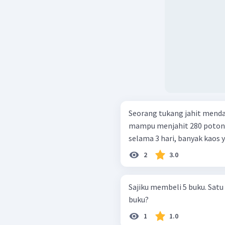
Seorang tukang jahit menda
mampu menjahit 280 potong 
selama 3 hari, banyak kaos 
2
3.0
Sajiku membeli 5 buku. Satu
buku?
1
1.0