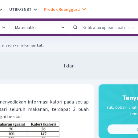
UTBK/SNBT
Produk Ruangguru
enyediakan informasi kal...
Iklan
Tany
enyediakan informasi kalori pada setiap
Yuk, cobain chat 
Dari seluruh makanan, terdapat 3 buah
tema
gai berikut.
C