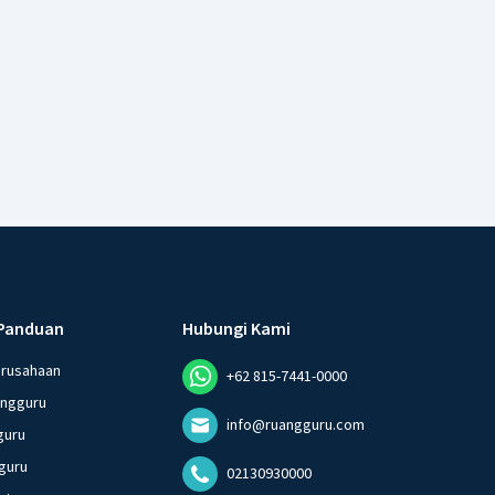
Panduan
Hubungi Kami
erusahaan
+62 815-7441-0000
angguru
info@ruangguru.com
guru
guru
02130930000