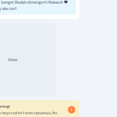
banget Mudah dimengerti Makasih ❤️
 aku cari!
Iklan
arang!
 tanya soal ke Forum sepuasnya, lho.