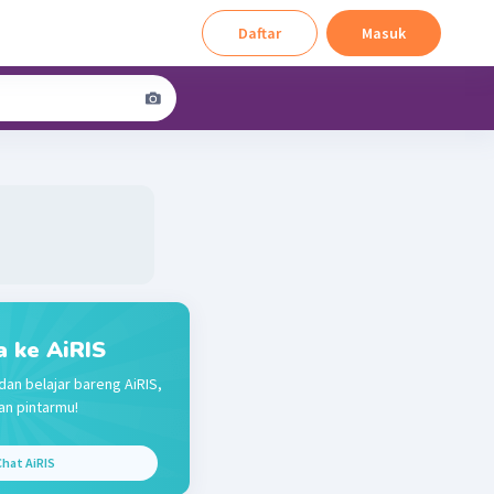
Daftar
Masuk
a ke AiRIS
dan belajar bareng AiRIS,
n pintarmu!
hat AiRIS