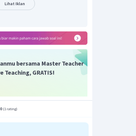
(gram) pepaya yang dimakan Saiful jika
Lihat Iklan
ori
450
gram
adalah
.
anmu bersama Master Teacher
ive Teaching, GRATIS!
.0
(
1 rating
)