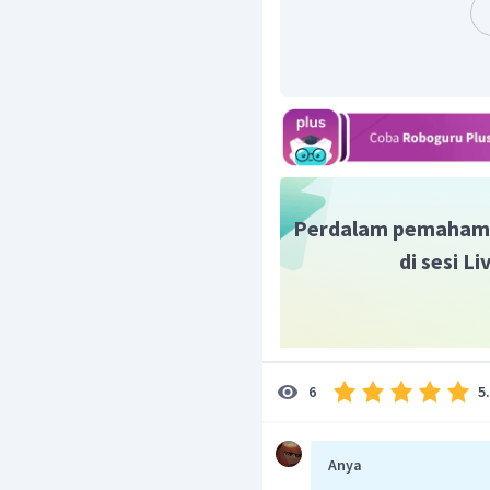
Dengan demikian, jumlah 
180
kal
ia mendapatkan
Perdalam pemaham
di sesi L
5
6
Anya