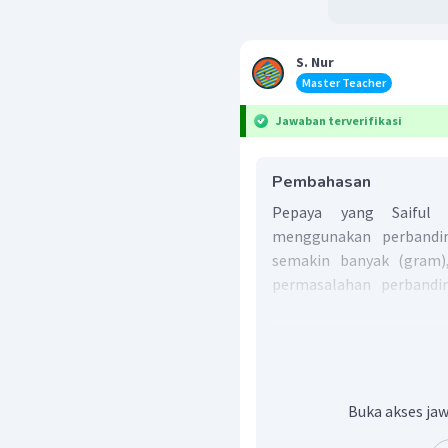
S. Nur
Master Teacher
Jawaban terverifikasi
Pembahasan
Pepaya yang Saiful
menggunakan perbandin
semakin banyak (gram)
permasalahan perbandin
pepaya yang dimakan Sa
adalah
, maka:
p
18
Buka akses jaw