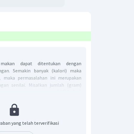
 makan dapat ditentukan dengan
gan. Semakin banyak (kalori) maka
, maka permasalahan ini merupakan
gan senilai. Misalkan jumlah (gram)
180
kalori
iful jika ia mendapatkan
150
=
0
60
150
=
×
180
p
aban yang telah terverifikasi
60
=
450
gram
p