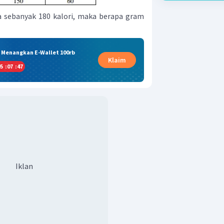
a sebanyak 180 kalori, maka berapa gram
& Menangkan E-Wallet 100rb
Klaim
5
:
07
:
47
Iklan