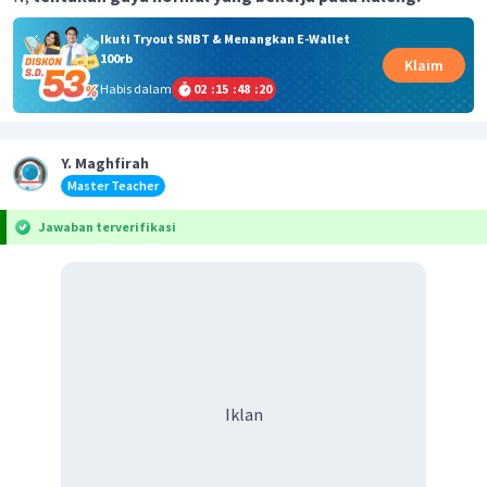
Ikuti Tryout SNBT & Menangkan E-Wallet
100rb
Klaim
Habis dalam
02
:
15
:
48
:
20
Y. Maghfirah
Master Teacher
Jawaban terverifikasi
Iklan