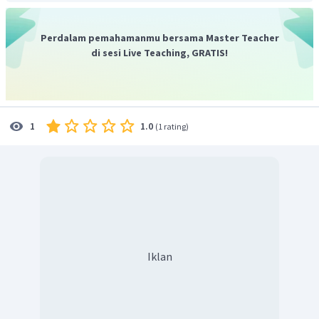
Perdalam pemahamanmu bersama Master Teacher
di sesi Live Teaching, GRATIS!
1.0
1
(
1 rating
)
besar gaya berat
besar gaya normal
Iklan
Jadi, besar gaya normal yang bekerja adalah 29,6
Newton.