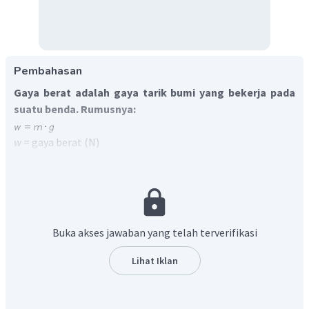
Pembahasan
Gaya berat adalah gaya tarik bumi yang bekerja pada
suatu benda. Rumusnya:
w
= gaya berat (N)
m
= massa benda (kg)
2
g
= percepatan gravitasi (m/s
)
Gaya normal adalah gaya reaksi yang timbul ketika
suatu benda diletakkan secara tegak lurus di atas
sebuah permukaan bidang. Besarnya gaya normal yang
Buka akses jawaban yang telah terverifikasi
terjadi pada suatu benda ditentukan oleh besarnya
gaya lain juga yang bekerja pada benda pada saat yang
Lihat Iklan
sama.
2
Pada soal diketahui,
m
= 2 kg,
g
= 9,8 m/s
,
F
= 10 N ke
bawah, maka
N
= ...?