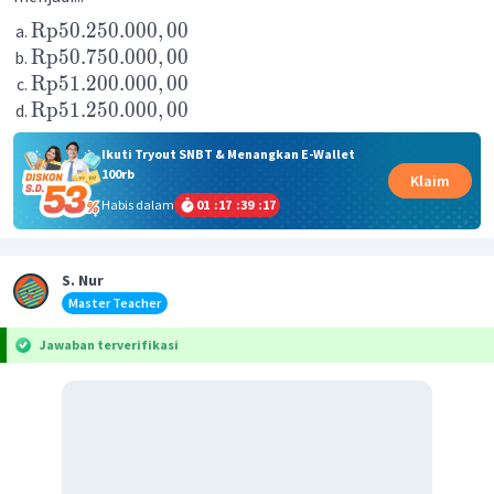
Rp
50.250.000
,
00
Rp
50.750.000
,
00
Rp
51.200.000
,
00
Rp
51.250.000
,
00
Ikuti Tryout SNBT & Menangkan E-Wallet
100rb
Klaim
Habis dalam
01
:
17
:
39
:
17
S. Nur
Master Teacher
Jawaban terverifikasi