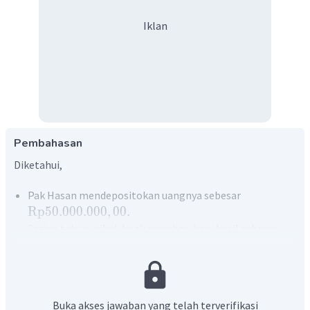
Iklan
Pembahasan
Diketahui,
Pak Hasan mendepositokan uangnya sebesar
Rp
50.000.000
,
00.
Setiap tahun, pihak bank memberi bagi hasil sebesar
2
,
5%
.
Ditanyakan,
Buka akses jawaban yang telah terverifikasi
Uang deposito Pak Hasan tahun depan menjadi