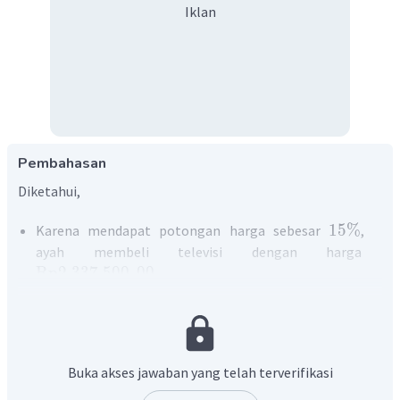
Iklan
Pembahasan
Diketahui,
15%
Karena mendapat potongan harga sebesar
,
ayah membeli televisi dengan harga
Rp
2.337.500
,
00
.
Ditanyakan
Harga televisi tersebut sebelum mendapat diskon
Buka akses jawaban yang telah terverifikasi
Ingat!