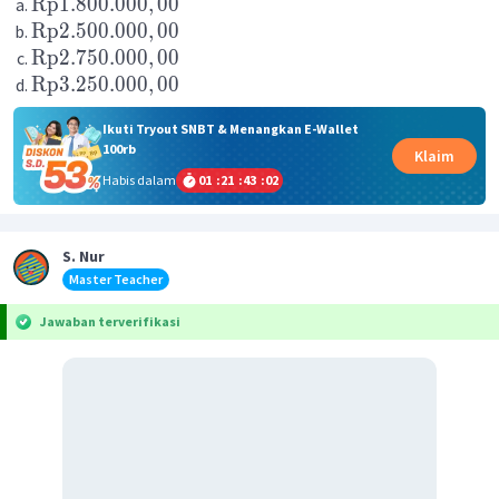
Rp
1.800.000
,
00
Rp
2.500.000
,
00
Rp
2.750.000
,
00
Rp
3.250.000
,
00
Ikuti Tryout SNBT & Menangkan E-Wallet
100rb
Klaim
Habis dalam
01
:
21
:
43
:
01
S. Nur
Master Teacher
Jawaban terverifikasi