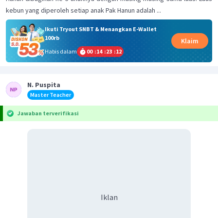
kebun yang diperoleh setiap anak Pak Hanun adalah ...
Ikuti Tryout SNBT & Menangkan E-Wallet
100rb
Klaim
Habis dalam
00
:
14
:
23
:
12
N. Puspita
Master Teacher
Jawaban terverifikasi
Iklan