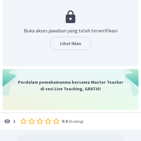
dan kemudian membaginya dengan jumlah anak yang dimiliki Pak
Harun, sehingga diperoleh
.
Jadi, luas kebun yang diperoleh setiap anak Pak Hanun adalah
Buka akses jawaban yang telah terverifikasi
.
Lihat Iklan
Perdalam pemahamanmu bersama Master Teacher
di sesi Live Teaching, GRATIS!
0.0
1
(
0 rating
)