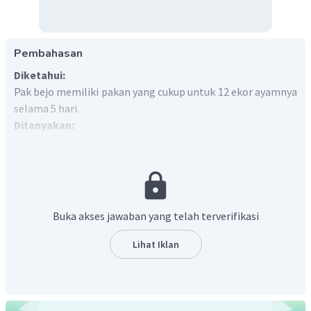
Pembahasan
Diketahui:
Pak bejo memiliki pakan yang cukup untuk 12 ekor ayamnya
selama 5 hari.
Ditanyakan:
Berapa hari persediaan pakan akan cukup jika 2 ekor ayam
mati?
Jawab:
Permasalahan di atas adalah perbandingan berbalik nilai.
Semakin sedikit jumlah ayam, maka jumlah hari untuk
Buka akses jawaban yang telah terverifikasi
persediaan pakan semakin banyak.
ekor ayam selama
hari.
Lihat Iklan
ekor ayam selama
hari.
Sehingga dengan perbandingan berbalik nilai diperoleh: