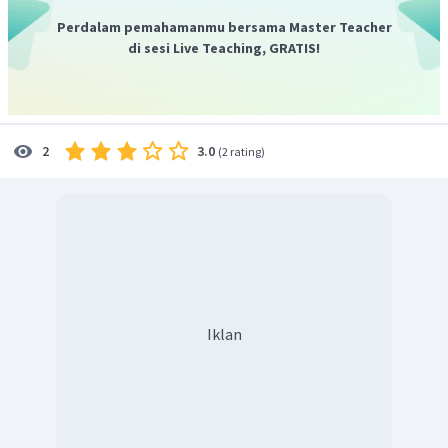
Perdalam pemahamanmu bersama Master Teacher
di sesi Live Teaching, GRATIS!
Jadi, jika tiba-tiba 2 ekor ayamnya mati, maka persediaan
pakan akan cukup selama
hari.
3.0
2
(
2 rating
)
Iklan