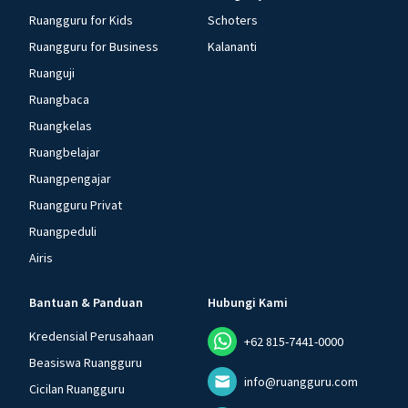
Ruangguru for Kids
Schoters
Ruangguru for Business
Kalananti
Ruanguji
Ruangbaca
Ruangkelas
Ruangbelajar
Ruangpengajar
Ruangguru Privat
Ruangpeduli
Airis
Bantuan & Panduan
Hubungi Kami
Kredensial Perusahaan
+62 815-7441-0000
Beasiswa Ruangguru
info@ruangguru.com
Cicilan Ruangguru