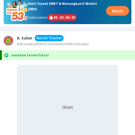
Ikuti Tryout SNBT & Menangkan E-Wallet
100rb
Klaim
Habis dalam
02
:
19
:
04
:
55
A. Salim
Master Teacher
Mahasiswa/Alumni Universitas Pelita Harapan
Jawaban terverifikasi
Iklan