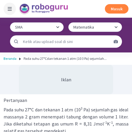
Masuk
Beranda
Pada suhu 27°Cdan tekanan 1 atm (10 3 Pa) sejumlah...
Iklan
Pertanyaan
3
Pada suhu 27°C dan tekanan 1 atm (10
Pa) sejumlah gas ideal
massanya 2 gram menempati tabung dengan volume 1 liter.
-1
-1
Jika diketahui tetapan gas umum R = 8,31 Jmol
K
, massa
relatif gas tersebut mendekati ...