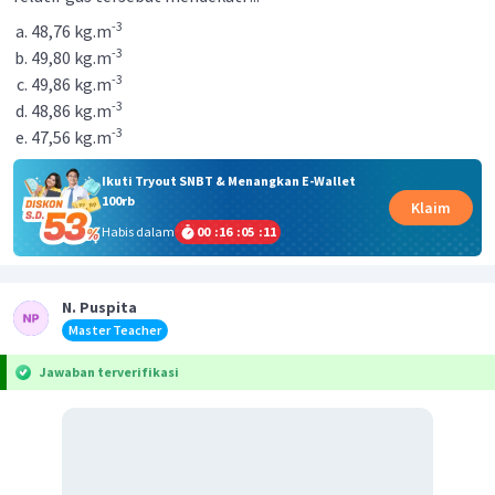
-3
48,76 kg.m
-3
49,80 kg.m
-3
49,86 kg.m
-3
48,86 kg.m
-3
47,56 kg.m
Ikuti Tryout SNBT & Menangkan E-Wallet
100rb
Klaim
Habis dalam
00
:
16
:
05
:
11
N. Puspita
Master Teacher
Jawaban terverifikasi