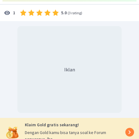
=
49
,
86
gr
.
m
M
r
5.0
1
(
3 rating
)
-3
jadi, massa relatif gas tersebut sebesar 49,86 kg.m
.
Oleh karena itu, pada soal ini jawabannya adalah C.
Iklan
Klaim Gold gratis sekarang!
Dengan Gold kamu bisa tanya soal ke Forum