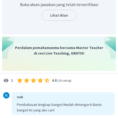
Buka akses jawaban yang telah terverifikasi
Lihat Iklan
Terjadi
resonansi pada pipa dan senar gitar
, sehingga
didapatkan :
Perdalam pemahamanmu bersama Master Teacher
di sesi Live Teaching, GRATIS!
4.8
1
(
20 rating
)
Maka, panjang pipa organa tertutup adalah 75 cm.
Jadi, jawaban yang tepat adalah C.
nab
Pembahasan lengkap banget Mudah dimengerti Bantu
banget Ini yang aku cari!