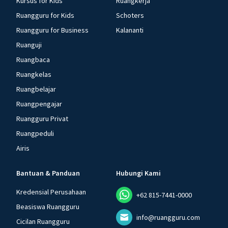
Kursus for Kids
Ruangkerja
Ruangguru for Kids
Schoters
Ruangguru for Business
Kalananti
Ruanguji
Ruangbaca
Ruangkelas
Ruangbelajar
Ruangpengajar
Ruangguru Privat
Ruangpeduli
Airis
Bantuan & Panduan
Hubungi Kami
Kredensial Perusahaan
+62 815-7441-0000
Beasiswa Ruangguru
info@ruangguru.com
Cicilan Ruangguru