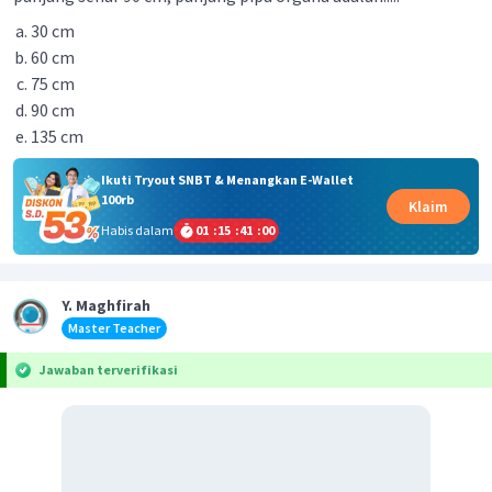
30 cm
60 cm
75 cm
90 cm
135 cm
Ikuti Tryout SNBT & Menangkan E-Wallet
100rb
Klaim
Habis dalam
01
:
15
:
41
:
00
Y. Maghfirah
Master Teacher
Jawaban terverifikasi