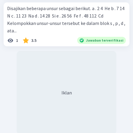
Disajikan beberapa unsur sebagai berikut. a . 2 4 ​ He b . 7 14 ​
N c . 11 23 ​ Na d . 14 28 ​ Si e . 26 56 ​ Fe f . 48 112 ​ Cd
Kelompokkan unsur-unsur tersebut ke dalam blok s , p , d ,
ata...
1
3.5
Jawaban terverifikasi
Iklan