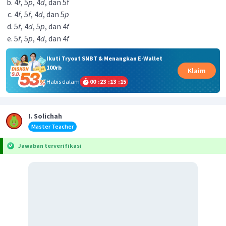
4
f
, 5
p
, 4
d
, dan 5f
4
f
, 5
f
, 4
d
, dan 5
p
5
f
, 4
d
, 5
p
, dan 4
f
5
f
, 5
p
, 4
d
, dan 4
f
Ikuti Tryout SNBT & Menangkan E-Wallet
100rb
Klaim
Habis dalam
00
:
23
:
13
:
15
I. Solichah
Master Teacher
Jawaban terverifikasi