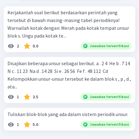
Kerjakanlah soal berikut berdasarkan perintah yang
tersebut di bawah masing-masing tabel periodiknya!
Warnailah kotak dengan: Merah pada kotak tempat unsur
blok s. Ungu pada kotak te...
2
0.0
Jawaban terverifikasi
Disajikan beberapa unsur sebagai berikut. a . 2 4 ​ He b . 7 14 ​
N c . 11 23 ​ Na d . 14 28 ​ Si e . 26 56 ​ Fe f . 48 112 ​ Cd
Kelompokkan unsur-unsur tersebut ke dalam blok s , p , d ,
ata...
1
3.5
Jawaban terverifikasi
Tuliskan blok-blok yang ada dalam sistem periodik unsur.
1
5.0
Jawaban terverifikasi