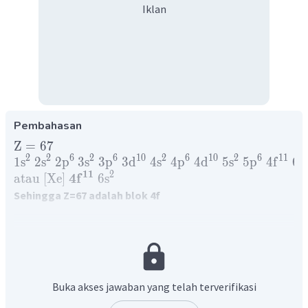
Iklan
Pembahasan
Z
=
67
2
2
6
2
6
10
2
6
10
2
6
11
1
s
2
s
2
p
3
s
3
p
3
d
4
s
4
p
4
d
5
s
5
p
4
f
6
s
11
2
4
f
atau
[
Xe
]
6
s
Sehingga Z=67 adalah blok 4f
Z=51
Z
=
51
2
2
6
2
6
10
2
6
0
2
3
1
s
2
s
2
p
3
s
3
p
3
d
4
s
4
p
4
d
1
5
s
5
p
3
10
2
5
p
atau
[
Kr
]
4
d
5
s
Buka akses jawaban yang telah terverifikasi
Sehingga Z=51 adalah blok 5p