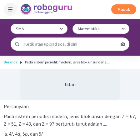
Masuk
Beranda
Pada sistem periodik modern, jenis blok unsur deng...
Iklan
Pertanyaan
Pada sistem periodik modern, jenis blok unsur dengan Z = 67,
Z = 51, Z = 43, dan Z = 97 berturut-turut adalah ....
4
f
, 4
d
, 5
p
, dan 5
f