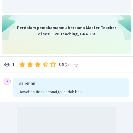
Perdalam pemahamanmu bersama Master Teacher
di sesi Live Teaching, GRATIS!
Berdasarkan konfigurasi elektron unsur-unsur tersebut
3.5
1
(
2 rating
)
dapat disimpulkan bahwa :
unsur-unsur yang termasuk blok
s
yaitu unsur
,
sairennn
unsur-unsur yang termasuk blok
p
yaitu unsur
Jawaban tidak sesuai,tpi sudah baik
,
unsur-unsur yang termasuk blok
d
yaitu unsur
.