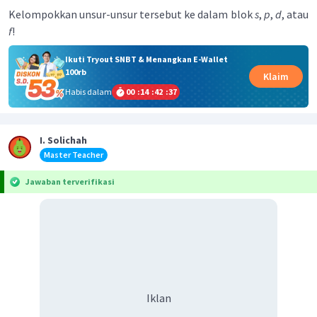
Kelompokkan unsur-unsur tersebut ke dalam blok
s
,
p
,
d
, atau
f
!
Ikuti Tryout SNBT & Menangkan E-Wallet
100rb
Klaim
Habis dalam
00
:
14
:
42
:
37
I. Solichah
Master Teacher
Jawaban terverifikasi
Iklan