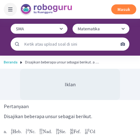
Masuk
Beranda
Disajikan beberapa unsur sebagai berikut. a ....
Iklan
Pertanyaan
Disajikan beberapa unsur sebagai berikut.
4
14
23
28
56
112
a
.
He
b
.
N
c
.
Na
d
.
Si
e
.
Fe
f
.
Cd
2
7
11
14
26
48