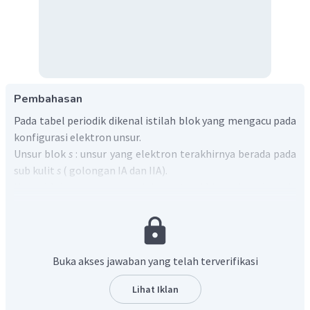
Pembahasan
Pada tabel periodik dikenal istilah blok yang mengacu pada
konfigurasi elektron unsur.
Unsur blok
s
: unsur yang elektron terakhirnya berada pada
sub kulit
s
( golongan IA dan IIA).
Unsur blok
p
: unsur yang elektron terakhirnya berada pada
sub kulit
p
(golongan IIIA - VIIIA).
Unsur blok
d
: unsur yang elektron terakhirnya berada pada
sub kulit
d
(golongan IB - VIIIB).
Unsur blok
f
: unsur yang elektron terakhirnya berada pada
Buka akses jawaban yang telah terverifikasi
sub kulit
f
(golongan lantanida (4
f
) dan aktinida (5
f
)).
Berikut adalah konfigurasi elektron unsur :
Lihat Iklan