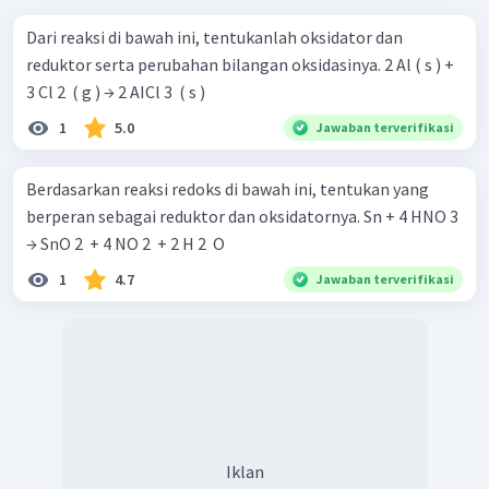
Dari reaksi di bawah ini, tentukanlah oksidator dan
reduktor serta perubahan bilangan oksidasinya. 2 Al ( s ) +
3 Cl 2 ​ ( g ) → 2 AICl 3 ​ ( s )
sehingga unsur Cu mengalami oksidasi dan unsur N dalam
1
5.0
Jawaban terverifikasi
HNO
mengalami reduksi. Dengan demikian, zat yang
3
bertindak sebagai pereduksi adalah Cu.
Berdasarkan reaksi redoks di bawah ini, tentukan yang
Jadi, jawaban yang benar adalah A.
berperan sebagai reduktor dan oksidatornya. Sn + 4 HNO 3 ​
→ SnO 2 ​ + 4 NO 2 ​ + 2 H 2 ​ O
1
4.7
Jawaban terverifikasi
Iklan