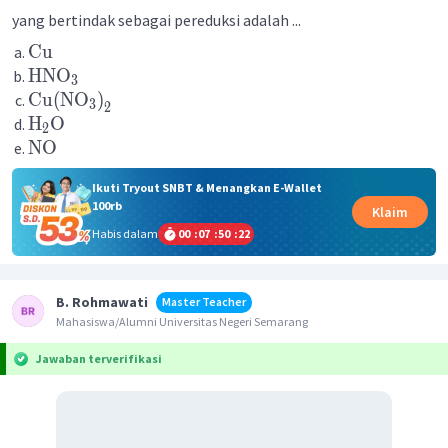
yang bertindak sebagai pereduksi adalah ...
Cu
HNO
3
Cu
(
NO
)
3
2
H
O
2
NO
Ikuti Tryout SNBT & Menangkan E-Wallet
100rb
Klaim
Habis dalam
00
:
07
:
50
:
21
B. Rohmawati
Master Teacher
Mahasiswa/Alumni Universitas Negeri Semarang
Jawaban terverifikasi