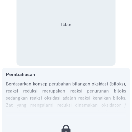
Iklan
Pembahasan
Berdasarkan konsep perubahan bilangan oksidasi (biloks),
reaksi reduksi merupakan reaksi penurunan biloks
sedangkan reaksi oksidasi adalah reaksi kenaikan biloks.
Zat yang mengalami reduksi dinamakan oksidator /
pengoksidasi, sementara zat yang mengalami oksidasi
dinamakan reduktor / pereduksi.
Beberapa aturan penentuan biloks yang digunakan untuk