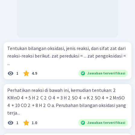
Tentukan bilangan oksidasi, jenis reaksi, dan sifat zat dari
reaksi-reaksi berikut. zat pereduksi = ... zat pengoksidasi =
...
1
4.9
Jawaban terverifikasi
Perhatikan reaksi di bawah ini, kemudian tentukan: 2
KMnO 4 ​ + 5 H 2 ​ C 2 ​ O 4 ​ + 3 H 2 ​ SO 4 ​ → K 2 ​ SO 4 ​ + 2 MnSO
4 ​ + 10 CO 2 ​ + 8 H 2 ​ O a. Perubahan bilangan oksidasi yang
terja...
1
1.0
Jawaban terverifikasi