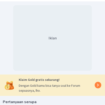
HNO
Biloks N dalam
= +5, dan biloks N dalam NO =
3
+2.
HNO
3
biloks
H
+
biloks
N
+
3
(
biloks
O
)
=
0
1
+
biloks
N
+
3
(
−
2
)
=
0
Iklan
biloks
N
−
5
=
0
biloks
N
=
+
5
NO
biloks
N
+
biloks
O
=
0
biloks
N
+
(
−
2
)
=
0
biloks
N
=
+
2
Klaim Gold gratis sekarang!
(aturan nomor 2, 4 dan 5)
Dengan Gold kamu bisa tanya soal ke Forum
sepuasnya, lho.
Pertanyaan serupa