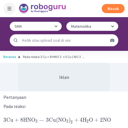
Masuk
Beranda
Pada reaksi 3 Cu + 8 HNO 3 ​ → 3 Cu ( NO 3 ​ ...
Iklan
Pertanyaan
Pada reaksi
3
Cu
+
8
HNO
→
3
Cu
(
NO
)
+
4
H
O
+
2
NO
3
3
2
2