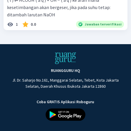
( l ) ⇌ HCOOH ( a q ) + OH − ( a q ) ke arah mana
kesetimbangan akan bergeser, jika pada suhu tetap:
ditambah larutan NaOH
1
0.0
Jawaban terverifikasi
RUANGGURU HQ
Jl. Dr. Saharjo No.161, Manggarai Selatan, Tebet, Kota Jakarta
Selatan, Daerah Khusus Ibukota Jakarta 12860
Coba GRATIS Aplikasi Roboguru