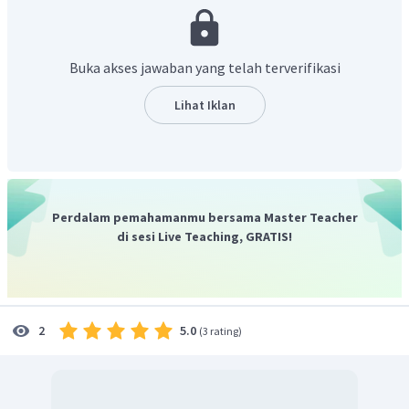
sekecil-kecilnya”.
Pengaruh Konsentrasi
- jika konsentrasi zat salah satu sisi dinaikkan, maka reaksi
Buka akses jawaban yang telah terverifikasi
akan bergeser ke arah berlawanan sisi
- Jika konsentrasi zat salah satu sisi diturunkan, maka
Lihat Iklan
reaksi akan bergeser ke arah sisi tersebut
Berdasarkan penjelasan di atas, pada reaksi
kesetimbangan:
Jika reaksi ditambah air (pengenceran), maka
Perdalam pemahamanmu bersama Master Teacher
kesetimbangan bergeser ke arah sisi berlawanan yaitu ke
di sesi Live Teaching, GRATIS!
arah produk (kanan) .
Jadi, kesetimbangan akan bergeser ke arah kanan.
5.0
2
(
3 rating
)