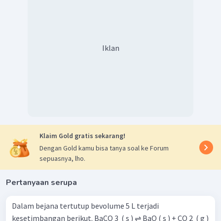
Iklan
Klaim Gold gratis sekarang!
Dengan Gold kamu bisa tanya soal ke Forum
sepuasnya, lho.
Pertanyaan serupa
Dalam bejana tertutup bevolume 5 L terjadi
kesetimbangan berikut. BaCO 3 ​ ( s ) ⇌ BaO ( s ) + CO 2 ​ ( g )