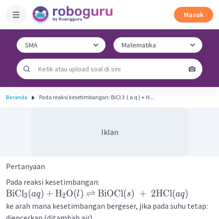
Masuk
Beranda
Pada reaksi kesetimbangan: BiCl 3 ​ ( a q ) + H...
Iklan
Pertanyaan
Pada reaksi kesetimbangan:
BiCl
(
)
+
H
O
(
)
⇌
BiOCl
(
)
+
2
HCl
(
)
a
q
l
s
a
q
3
2
ke arah mana kesetimbangan bergeser, jika pada suhu tetap:
diencerkan (ditambah air)