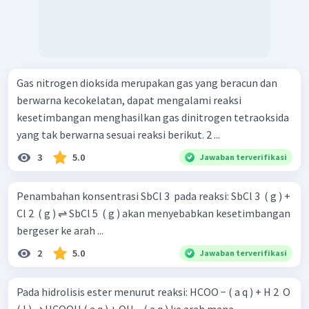
Gas nitrogen dioksida merupakan gas yang beracun dan
berwarna kecokelatan, dapat mengalami reaksi
kesetimbangan menghasilkan gas dinitrogen tetraoksida
yang tak berwarna sesuai reaksi berikut. 2 ...
3
5.0
Jawaban terverifikasi
Penambahan konsentrasi SbCl 3 ​ pada reaksi: SbCl 3 ​ ( g ) +
Cl 2 ​ ( g ) ⇌ SbCl 5 ​ ( g ) akan menyebabkan kesetimbangan
bergeser ke arah ...
2
5.0
Jawaban terverifikasi
Pada hidrolisis ester menurut reaksi: HCOO − ( a q ) + H 2 ​ O