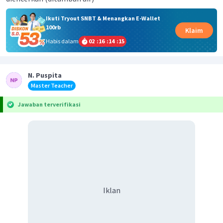
Ikuti Tryout SNBT & Menangkan E-Wallet
100rb
Klaim
Habis dalam
02
:
16
:
14
:
14
N. Puspita
Master Teacher
Jawaban terverifikasi
Iklan