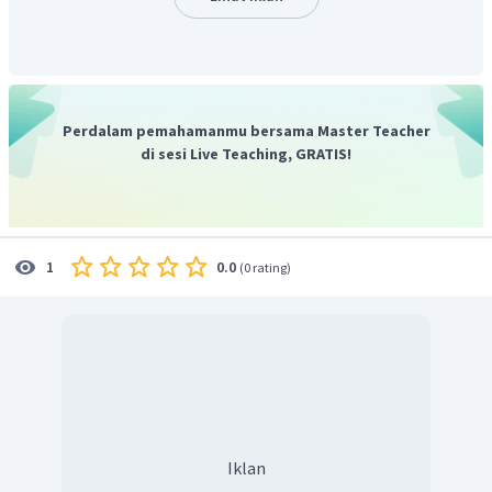
Jadi, jawaban yang tepat adalah C.
Perdalam pemahamanmu bersama Master Teacher
di sesi Live Teaching, GRATIS!
0.0
1
(
0 rating
)
Iklan