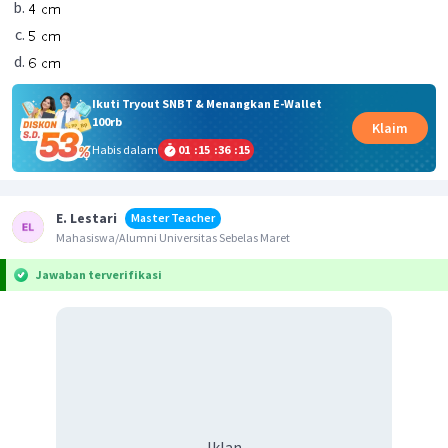
Ikuti Tryout SNBT & Menangkan E-Wallet
100rb
Klaim
Habis dalam
01
:
15
:
36
:
15
E. Lestari
Master Teacher
Mahasiswa/Alumni Universitas Sebelas Maret
Jawaban terverifikasi
Iklan