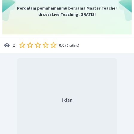
Perdalam pemahamanmu bersama Master Teacher
di sesi Live Teaching, GRATIS!
0.0
2
(
0 rating
)
Iklan