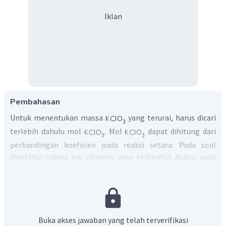
Iklan
Pembahasan
Untuk menentukan massa
yang terurai, harus dicari
terlebih dahulu mol
. Mol
dapat dihitung dari
perbandingan koefisien pada reaksi setara. Pada soal
diketahui bahwa gas oksigen yang terbentuk diukur pada
kondisi yang sama dengan gas
. Dengan demikian,
penentuan mol gas oksigen dapat menggunakan prinsip
Hipotesis Avogadro. Menurut hipotesis Avogadro, pada
suhu, tekanan dan volume yang sama, gas-gas yang
berbeda memiliki jumlah partikel yang sama. Perbandingan
Buka akses jawaban yang telah terverifikasi