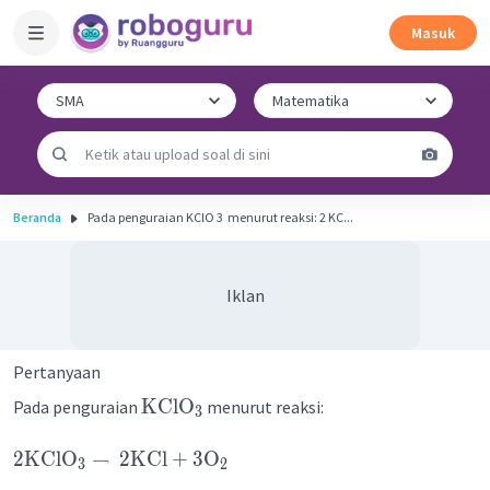
Masuk
Beranda
Pada penguraian KClO 3 ​ menurut reaksi: 2 KC...
Iklan
Pertanyaan
KClO
Pada penguraian
menurut reaksi:
3
2
KClO
→
2
KCl
+
3
O
3
2