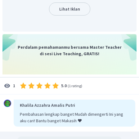
volume dapat digunakan untuk menentukan perbandingan
Lihat Iklan
jumlah partikel atau perbandingan mol.
Perdalam pemahamanmu bersama Master Teacher
di sesi Live Teaching, GRATIS!
5.0
1
(
1 rating
)
Khalila Azzahra Amalis Putri
Pembahasan lengkap banget Mudah dimengerti Ini yang
aku cari! Bantu banget Makasih ❤️