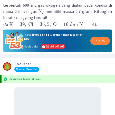
terbentuk 600 mL gas oksigen yang diukur pada kondisi di
N
mana 0,5 liter gas
memiliki massa 0,7 gram. Hitunglah
2
berat
yang terurai!
K
=
39
,
Cl
=
35
,
5
,
O
=
16
dan
N
=
14
(Ar
).
Ikuti Tryout SNBT & Menangkan E-Wallet
100rb
Klaim
Habis dalam
01
:
09
:
44
:
01
I. Solichah
Master Teacher
Jawaban terverifikasi