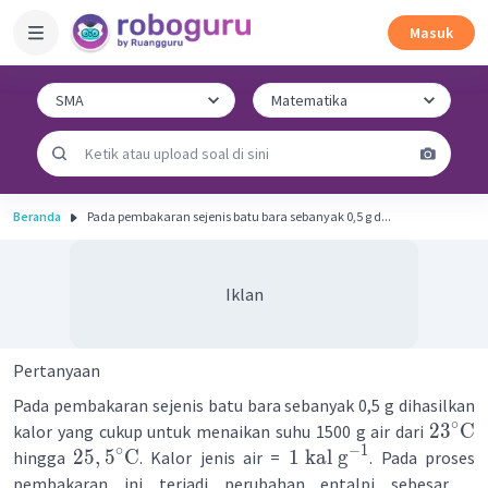
Masuk
Beranda
Pada pembakaran sejenis batu bara sebanyak 0,5 g d...
Iklan
Pertanyaan
Pada pembakaran sejenis batu bara sebanyak 0,5 g dihasilkan
∘
2
3
C
kalor yang cukup untuk menaikan suhu 1500 g air dari
∘
−
1
25
,
5
C
1
kal
g
hingga
. Kalor jenis air =
. Pada proses
pembakaran ini terjadi perubahan entalpi sebesar ...