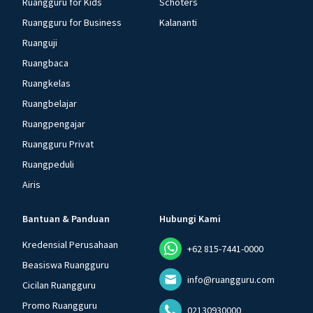
Ruangguru for Kids
Schoters
Ruangguru for Business
Kalananti
Ruanguji
Ruangbaca
Ruangkelas
Ruangbelajar
Ruangpengajar
Ruangguru Privat
Ruangpeduli
Airis
Bantuan & Panduan
Hubungi Kami
Kredensial Perusahaan
+62 815-7441-0000
Beasiswa Ruangguru
info@ruangguru.com
Cicilan Ruangguru
Promo Ruangguru
02130930000