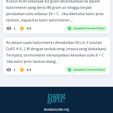
Kristal KOH sebanyak 4,0 gram ditambahkan ke dalam
kalorimeter yang berisi 80 gram air hingga terjadi
perubahan suhu sebesar 10 ∘ C . Jika diketahui kalor jenis
larutan , kapasitas kalor kalorimeter ,...
1
4.0
Jawaban terverifikasi
Ke dalam suatu kalorimeter direaksikan 50 cm 3 larutan
CuSO 4 ​ 0 , 1 M dengan serbuk seng (massa seng diabaikan).
Ternyata, termometer menunjukkan kenaikan suhu 9 ∘ C .
Jika kalor jenis larutan diang...
1
4.8
Jawaban terverifikasi
RUANGGURU HQ