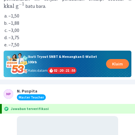
−
1
kkal
g
batu bara.
–1,50
–1,88
–3,00
–3,75
–7,50
Ikuti Tryout SNBT & Menangkan E-Wallet
100rb
Klaim
Habis dalam
02
:
20
:
21
:
55
N. Puspita
Master Teacher
Jawaban terverifikasi