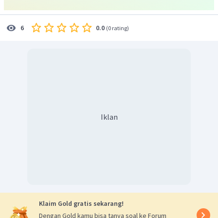
Dengan demikian, perubahan entalpi pembakaran tersebut
adalah
.
0.0
6
(
0 rating
)
Jadi, jawaban yang tepat adalah E.
Iklan
Klaim Gold gratis sekarang!
Dengan Gold kamu bisa tanya soal ke Forum