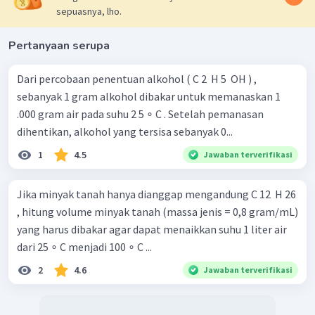
sepuasnya, lho.
Pertanyaan serupa
Dari percobaan penentuan alkohol ( C 2 ​ H 5 ​ OH ) ,
sebanyak 1 gram alkohol dibakar untuk memanaskan 1
.000 gram air pada suhu 2 5 ∘ C . Setelah pemanasan
dihentikan, alkohol yang tersisa sebanyak 0...
1
4.5
Jawaban terverifikasi
Jika minyak tanah hanya dianggap mengandung C 12 ​ H 26 ​
, hitung volume minyak tanah (massa jenis = 0,8 gram/mL)
yang harus dibakar agar dapat menaikkan suhu 1 liter air
dari 25 ∘ C menjadi 100 ∘ C ...
2
4.6
Jawaban terverifikasi