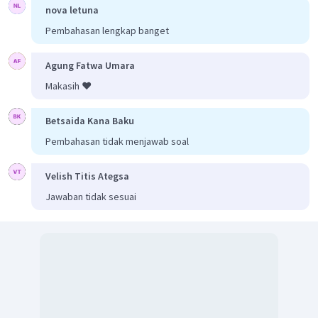
bersesuaian dengan nilai
.
nova letuna
(
3
,
4
)
Selisih dari mata dadu
adalah 1, sehingga
Pembahasan lengkap banget
pernyataan pada pilihan E salah.
Agung Fatwa Umara
Jadi, jawaban yang tepat adalah C.
Makasih ❤️
Betsaida Kana Baku
Pembahasan tidak menjawab soal
Velish Titis Ategsa
Jawaban tidak sesuai