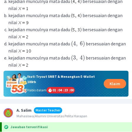
kejadian munculnya mata dadu
bersesuaian dengan
nilai
kejadian munculnya mata dadu
bersesuaian dengan
nilai
kejadian munculnya mata dadu
bersesuaian dengan
nilai
(
4
,
6
)
kejadian munculnya mata dadu
bersesuaian dengan
nilai
(
3
,
4
)
kejadian munculnya mata dadu
bersesuaian dengan
nilai
Ikuti Tryout SNBT & Menangkan E-Wallet
100rb
Klaim
Habis dalam
01
:
04
:
23
:
00
A. Salim
Master Teacher
Mahasiswa/Alumni Universitas Pelita Harapan
Jawaban terverifikasi