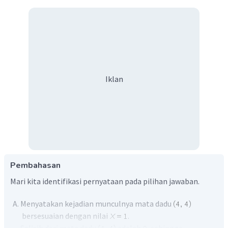
Iklan
Pembahasan
Mari kita identifikasi pernyataan pada pilihan jawaban.
Menyatakan kejadian munculnya mata dadu
bersesuaian dengan nilai
.
Selisih dari mata dadu
adalah
, sehingga