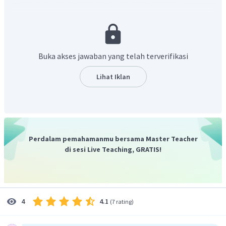
pernyataan pada pilihan A salah.
Menyatakan kejadian munculnya mata dadu
bersesuaian dengan nilai
.
Buka akses jawaban yang telah terverifikasi
Selisih dari mata dadu
adalah
, sehingga
pernyataan pada pilihan B salah.
Lihat Iklan
Menyatakan kejadian munculnya mata dadu
bersesuaian dengan nilai
.
Selisih dari mata dadu
adalah
, sehingga
pernyataan pada pilihan C benar.
Perdalam pemahamanmu bersama Master Teacher
di sesi Live Teaching, GRATIS!
(
4
,
6
)
Menyatakan kejadian munculnya mata dadu
=
10
bersesuaian dengan nilai
.
X
(
4
,
6
)
Selisih dari mata dadu
adalah
, sehingga
pernyataan pada pilihan D salah.
4.1
4
(
7 rating
)
(
3
,
4
)
Menyatakan kejadian munculnya mata dadu