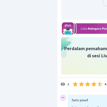
seorang gubernur jender
dianggap menyeleweng.
Perdalam pemaham
di sesi L
4
2
fariz yusuf