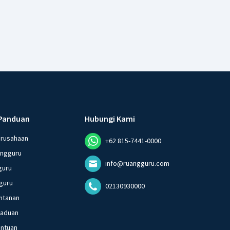
Panduan
Hubungi Kami
erusahaan
+62 815-7441-0000
angguru
info@ruangguru.com
guru
guru
02130930000
ntanan
gaduan
entuan