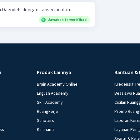
Daendels dengan Jansen adalah....
Jawaban terverifikasi
u
Produk Lainnya
Bantuan & 
Brain Academy Online
Kredensial P
English Academy
Beasiswa Ru
Skill Academy
Cicilan Ruang
Ruangkerja
Promo Ruang
Schoters
Laporan Kere
ess
Kalananti
Layanan Pen
Syarat & Ket