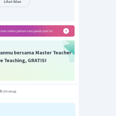
Lihat Iklan
al bisa memecat birokrat manapun yang
anmu bersama Master Teacher
ive Teaching, GRATIS!
.5
(
10 rating
)