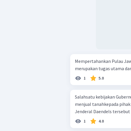
Mempertahankan Pulau Jawa 
merupakan tugas utama dari .
1
5.0
Salahsatu kebijakan Gubern
menjual tanahkepada pihak 
Jenderal Daendels tersebut m
1
4.0