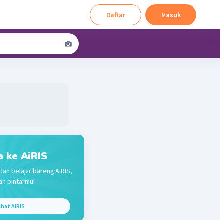
Daftar
Masuk
a ke AiRIS
dan belajar bareng AiRIS,
n pintarmu!
hat AiRIS