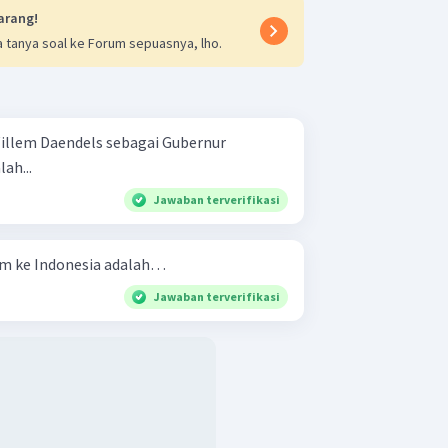
arang!
 tanya soal ke Forum sepuasnya, lho.
illem Daendels sebagai Gubernur
ah...
Jawaban terverifikasi
im ke Indonesia adalah…
Jawaban terverifikasi