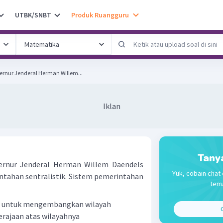
UTBK/SNBT
Produk Ruangguru
nur Jenderal Herman Willem...
Iklan
Tany
rnur Jenderal Herman Willem Daendels
Yuk, cobain chat 
tahan sentralistik. Sistem pemerintahan
tema
al untuk mengembangkan wilayah
C
rajaan atas wilayahnya