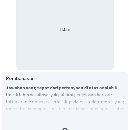
Iklan
Pembahasan
Jawaban yang tepat dari pertanyaan di atas adalah D.
Untuk lebih detailnya, yuk pahami penjelasan berikut:
Inti ajaran Konfusius terletak pada etika dan moral yang
mengatur hubungan antar manusia sesuai dengan status
masing-masing. Ajaran moral Konfusius mengandung
unsur-unsur sifat bijak manusia seperti:
Ren
(kemanusiaan),
Yi (kebajikan/keadilan),
Li
(tata aturan),
Zhi
(pengetahuan),