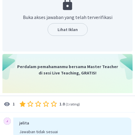
Xin
(integritas),
Zhong
(kesetiaan),
Xiao
(hormat kepada
orang tua),
Chi
(rasa malu),
Liang
(baik budi),
Cheng
Buka akses jawaban yang telah terverifikasi
(kejujuran),
Wen
(bersikap ksaria), dan
Shu
(sikap pemaaf).
Dengan berpedoman pada sifat-sifat yang terpuji, maka
Lihat Iklan
kekacauan di masyarakat dapat diatasi dan pada gilirannya
negara dapat kembali tenteram dan teratur. Pada tingkat
pemerintahan, Konfusius menyerukan agar setiap
penguasa bertindak berdasarkan kemanusiaan
(Ren)
dan
keadilan
(Yi)
sehingga tetap dicintai dan dipatuhi rakyatnya.
Perdalam pemahamanmu bersama Master Teacher
di sesi Live Teaching, GRATIS!
1.0
1
(
1 rating
)
jelita
Jawaban tidak sesuai