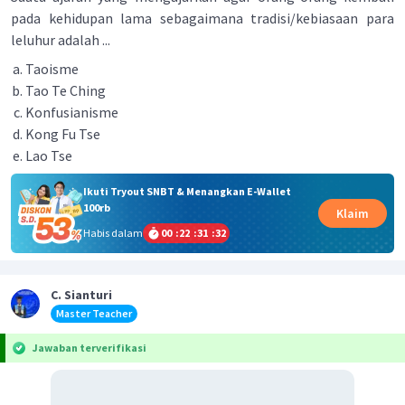
pada kehidupan lama sebagaimana tradisi/kebiasaan para
leluhur adalah ...
Taoisme
Tao Te Ching
Konfusianisme
Kong Fu Tse
Lao Tse
Ikuti Tryout SNBT & Menangkan E-Wallet
100rb
Klaim
Habis dalam
00
:
22
:
31
:
32
C. Sianturi
Master Teacher
Jawaban terverifikasi