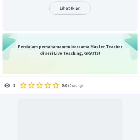
keamanan dan lain-lain, dengan imbalan memperoleh
Lihat Iklan
sebidang tanah yang disebut vazal. Sistem vazal merugikan
pemerintah, karena sering terjadi kekacauan antar
bangsawan meupun pemberontakan.
Perdalam pemahamanmu bersama Master Teacher
di sesi Live Teaching, GRATIS!
0.0
1
(
0 rating
)