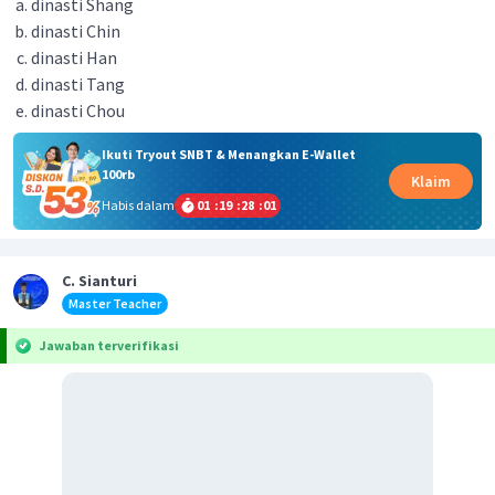
dinasti Shang
dinasti Chin
dinasti Han
dinasti Tang
dinasti Chou
Ikuti Tryout SNBT & Menangkan E-Wallet
100rb
Klaim
Habis dalam
01
:
19
:
28
:
01
C. Sianturi
Master Teacher
Jawaban terverifikasi