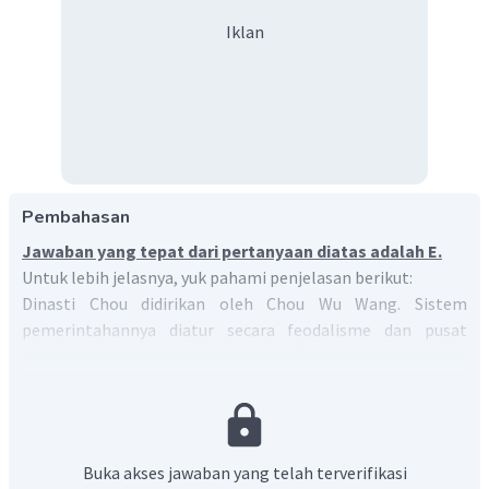
Iklan
Pembahasan
Jawaban yang tepat dari pertanyaan diatas adalah E.
Untuk lebih jelasnya, yuk pahami penjelasan berikut:
Dinasti Chou didirikan oleh Chou Wu Wang. Sistem
pemerintahannya diatur secara feodalisme dan pusat
pemerintahannya terletak di kota Cang-An. Sekitar abad
ke-8 SM muncul kekacauan dan perang dimana-mana, yang
melahirkan ahli pikir terkenal yaitu Lao Tse dengan ajaran
Taoisme dan Kang Fu Tse dengan ajarannya
Kongfusianisme. Raja menyerahkan tugas pemerintahan
Buka akses jawaban yang telah terverifikasi
kepada para bangsawan, meliputi pengurusan pajak,