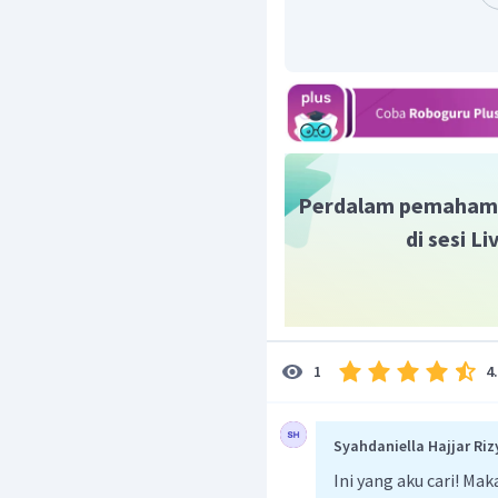
CH
COOH
Sehingga
me
3
Jadi, pada konsentrasi
yang mempunyai pH
CH
COOH
.
3
Perdalam pemaham
di sesi L
4
1
Syahdaniella Hajjar Riz
Ini yang aku cari! M