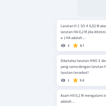
Larutan H 2 ​ SO 4 ​ 0,02 M
larutan HA 0,2 M jika ditete
a ​ ) HA adalah ....
2
4.7
Diketahui larutan HNO 3 ​ 
yang sama dengan larutan H 2
larutan tersebut!
1
5.0
Asam HX 0,1 M mengalami ion
adalah ....