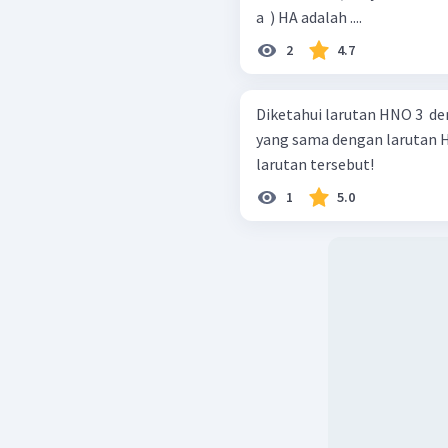
a ​ ) HA adalah ....
2
4.7
Diketahui larutan HNO 3 ​ 
yang sama dengan larutan H 2
larutan tersebut!
1
5.0