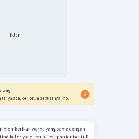
Iklan
arang!
 tanya soal ke Forum sepuasnya, lho.
 akan memberikan warna yang sama dengan
si indikator yang sama. Tetapan ionisasi ( K