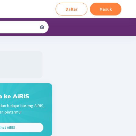
Daftar
Masuk
a ke AiRIS
dan belajar bareng AiRIS,
n pintarmu!
hat AiRIS