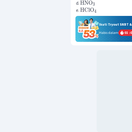
HNO
3
HClO
4
Ikuti Tryout SNBT 
Habis dalam
01
:
0