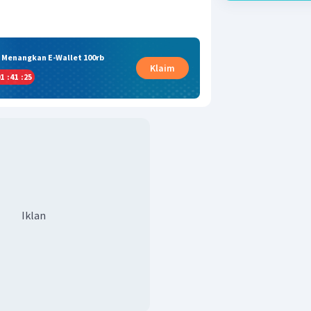
& Menangkan E-Wallet 100rb
Klaim
1
:
41
:
24
Iklan