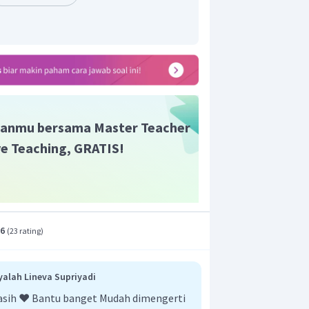
mpunyai nilai pH paling besar.
 yang sama, diantara asam tersebut
 paling besar adalah larutan
anmu bersama Master Teacher
ive Teaching, GRATIS!
.6
(
23 rating
)
yalah Lineva Supriyadi
akasih ❤️ Bantu banget Mudah dimengerti