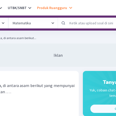
UTBK/SNBT
Produk Ruangguru
, di antara asam berikut...
Iklan
Tany
, di antara asam berikut yang mempunyai
Yuk, cobain chat 
. . . .
tema
C