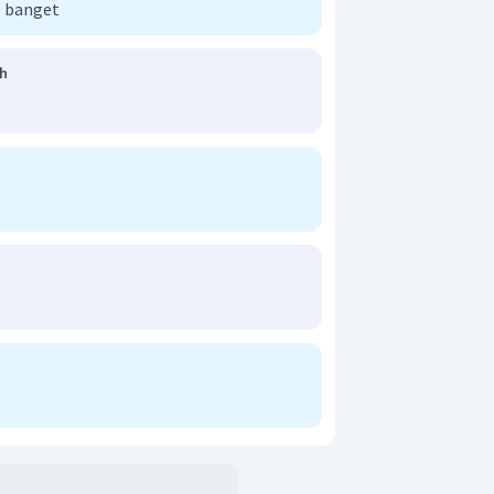
 banget
ah