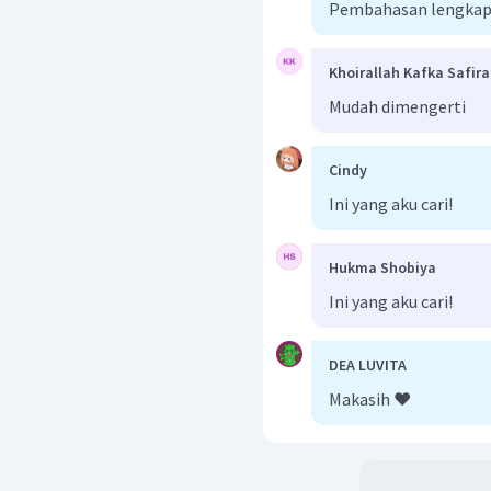
Pembahasan lengkap
Khoirallah Kafka Safir
Mudah dimengerti
Cindy
Ini yang aku cari!
Hukma Shobiya
Ini yang aku cari!
DEA LUVITA
Makasih ❤️