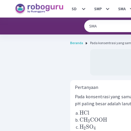
SD
SMP
SMA
Beranda
Pada konsentrasi yang sama
Pertanyaan
Pada konsentrasi yang sama
pH paling besar adalah larutan 
HCl
CH
COOH
3
H
SO
2
4