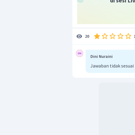
di sesi L
20
Dini Nuraini
Jawaban tidak sesuai