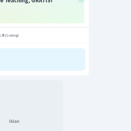
ive Teaching, GRATIS!
1.0
(
1 rating
)
Iklan