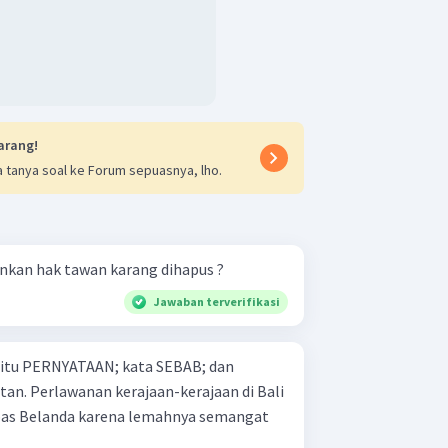
arang!
 tanya soal ke Forum sepuasnya, lho.
kan hak tawan karang dihapus ?
Jawaban terverifikasi
 yaitu PERNYATAAN; kata SEBAB; dan
an di Bali
mpas Belanda karena lemahnya semangat