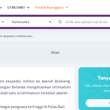
UTBK/SNBT
Produk Ruangguru
 ekspedisi militerke dae...
Iklan
Tany
m ekspedisi militer ke daerah Buleleng.
Yuk, cobain chat 
angan Belanda mengeluarkan ultimatum
tema
lah satu isi ultimatum tersebut adalah . .
C
gai penguasa tertinggi di Pulau Bali