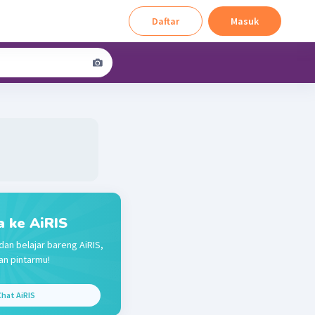
Daftar
Masuk
a ke AiRIS
dan belajar bareng AiRIS,
n pintarmu!
hat AiRIS