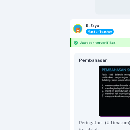
R. Esya
Master Teacher
Jawaban terverifikasi
Pembahasan
Peringatan (Ultimatum
itu adalah: