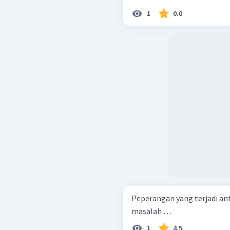
1
0.0
Peperangan yang terjadi ant
masalah …
1
4.5