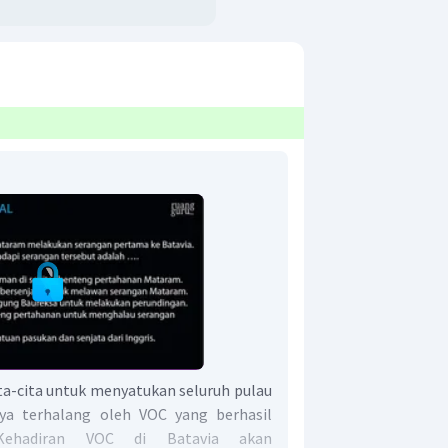
ta-cita untuk menyatukan seluruh pulau
nya terhalang oleh VOC yang berhasil
 Kehadiran VOC di Batavia akan