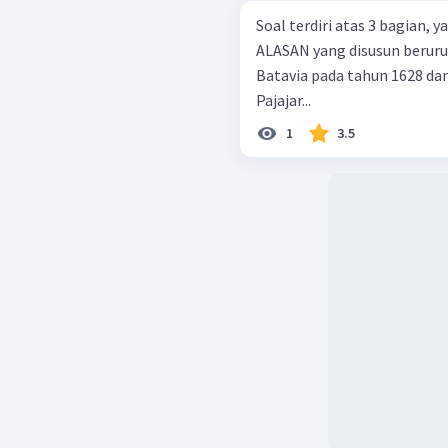
Soal terdiri atas 3 bagian,
ALASAN yang disusun berurutan. Kesultanan Mataram m
Batavia pada tahun 1628 da
Pajajar...
1
3.5