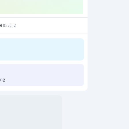
.6
(
3 rating
)
ong