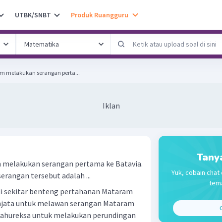
UTBK/SNBT
Produk Ruangguru
m melakukan serangan perta...
Iklan
Tany
 melakukan serangan pertama ke Batavia.
Yuk, cobain chat 
rangan tersebut adalah ...
tema
 sekitar benteng pertahanan Mataram
njata untuk melawan serangan Mataram
C
hureksa untuk melakukan perundingan