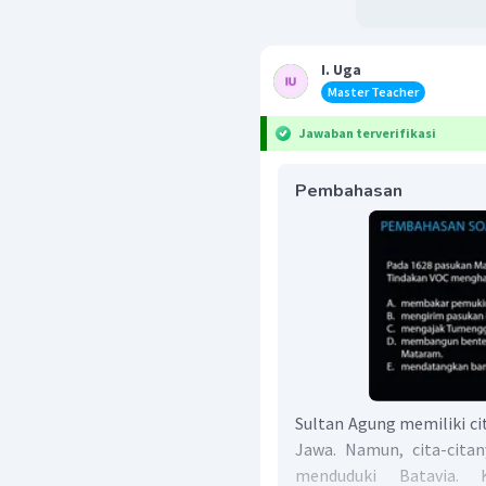
I. Uga
Master Teacher
Jawaban terverifikasi
Pembahasan
Sultan Agung memiliki ci
Jawa. Namun, cita-cita
menduduki Batavia.