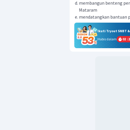
membangun benteng per
Mataram
mendatangkan bantuan pa
Ikuti Tryout SNBT 
Habis dalam
02
:
2