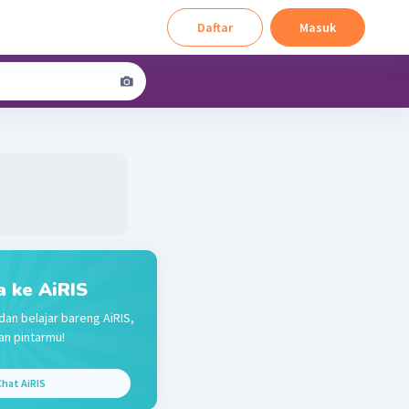
Daftar
Masuk
a ke AiRIS
dan belajar bareng AiRIS,
n pintarmu!
hat AiRIS