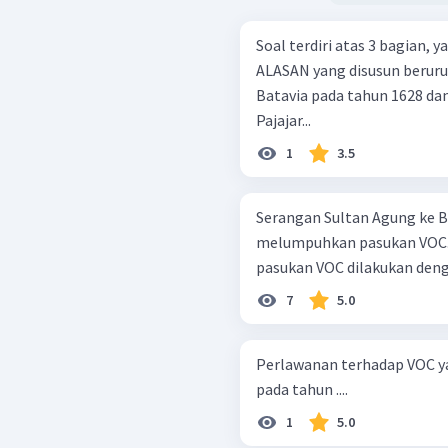
Soal terdiri atas 3 bagian,
ALASAN yang disusun berurutan. Kesultanan Mataram m
Batavia pada tahun 1628 da
Pajajar...
1
3.5
Serangan Sultan Agung ke B
melumpuhkan pasukan VOC.
pasukan VOC dilakukan denga
7
5.0
Perlawanan terhadap VOC ya
pada tahun ....
1
5.0