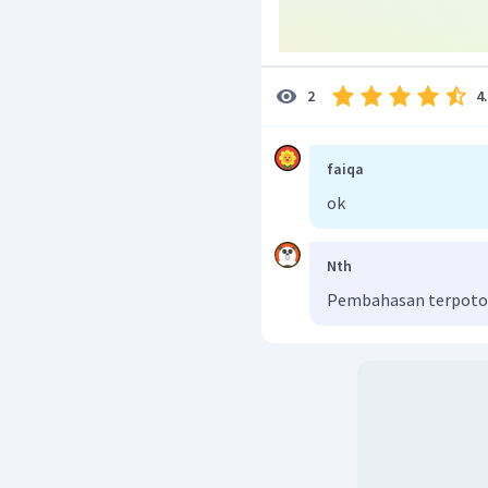
4
2
faiqa
ok
Nth
Pembahasan terpot