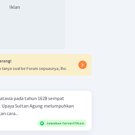
Iklan
arang!
 tanya soal ke Forum sepuasnya, lho.
atavia pada tahun 1628 sempat
 Upaya Sultan Agung melumpuhkan
n cara...
Jawaban terverifikasi