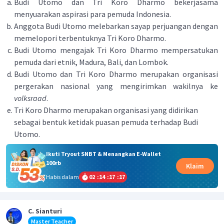
Budi Utomo dan Tri Koro Dharmo bekerjasama
menyuarakan aspirasi para pemuda Indonesia.
Anggota Budi Utomo melebarkan sayap perjuangan dengan
memelopori terbentuknya Tri Koro Dharmo.
Budi Utomo mengajak Tri Koro Dharmo mempersatukan
pemuda dari etnik, Madura, Bali, dan Lombok.
Budi Utomo dan Tri Koro Dharmo merupakan organisasi
pergerakan nasional yang mengirimkan wakilnya ke
volksraad
.
Tri Koro Dharmo merupakan organisasi yang didirikan
sebagai bentuk ketidak puasan pemuda terhadap Budi
Utomo.
Ikuti Tryout SNBT & Menangkan E-Wallet
100rb
Klaim
Habis dalam
02
:
14
:
17
:
17
C. Sianturi
Master Teacher