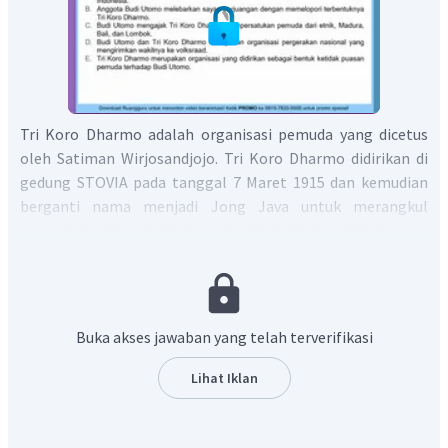
Tri Koro Dharmo adalah organisasi pemuda yang dicetus
oleh Satiman Wirjosandjojo. Tri Koro Dharmo didirikan di
gedung STOVIA pada tanggal 7 Maret 1915 dan kemudian
berganti nama menjadi Jong Java untuk merangkul
pemuda dari Sunda, Madura dan Bali.. Tujuan didirikannya
organisasi ini adalah untuk mempersatukan kaum pelajar
dan menyebarkan pengetahuan.
Budi Utomo adalah sebuah organisasi pemuda yang
didirikan oleh Dr. Soetomo dan para mahasiswa STOVIA.
Buka akses jawaban yang telah terverifikasi
Budi Utomo didirikan pada tanggal 20 Mei 1908. Tri Koro
Dharmo dibentuk sebagai tanggapan atas organisasi Budi
Lihat Iklan
Utomo yang dianggap konservatif (Terbendung tradisi
lama yang feodal), eksklusif (Budi Utomo Hanya untuk
kalangan elit dan suku bangsa Jawa), dan monoton (Tidak