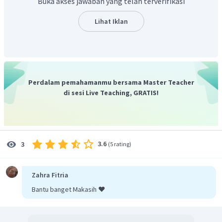
Buka akses jawaban yang telah terverifikasi
akarnya adalah
.
Lihat Iklan
Perdalam pemahamanmu bersama Master Teacher
di sesi Live Teaching, GRATIS!
3.6
3
(
5 rating
)
Zahra Fitria
Bantu banget Makasih ❤️