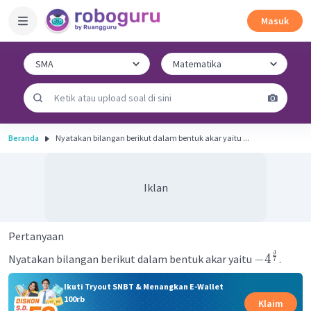
Masuk
Beranda
Nyatakan bilangan berikut dalam bentuk akar yaitu ...
Iklan
Pertanyaan
3
−
4
Nyatakan bilangan berikut dalam bentuk akar yaitu
.
7
Ikuti Tryout SNBT & Menangkan E-Wallet
100rb
Klaim