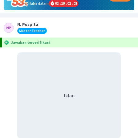
Habis dalam
02
:
19
:
02
:
03
N. Puspita
Master Teacher
Jawaban terverifikasi
Iklan