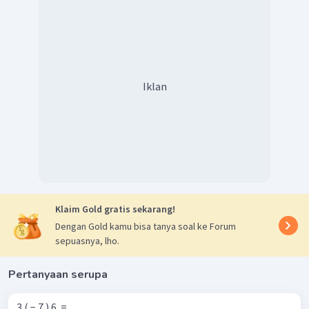
Iklan
Klaim Gold gratis sekarang!
Dengan Gold kamu bisa tanya soal ke Forum
sepuasnya, lho.
Pertanyaan serupa
3 ( − 7 ) 6 ​ = ...