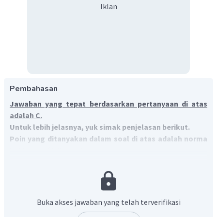
Iklan
Pembahasan
Jawaban yang tepat berdasarkan pertanyaan di atas
adalah C.
Untuk lebih jelasnya, yuk simak penjelasan berikut.
Poin yang ditanyakan dalam soal di atas adalah norma
kebiasaan (
folkways
).
Norma merupakan aturan atau ketentuan yang
mengikat anggota masyarakat. Salah satu norma di
masyarakat adalah norma kebiasaan (
folkways)
yaitu
cara bertindak yang digemari oleh masyarakat dan
Buka akses jawaban yang telah terverifikasi
dilakukan secara berulang-ulang tanpa banyak berpikir,