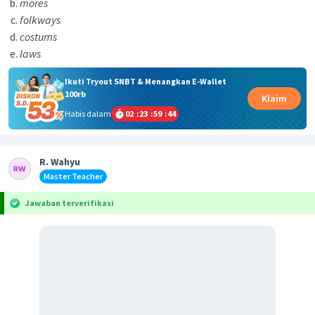
mores
folkways
costums
laws
Ikuti Tryout SNBT & Menangkan E-Wallet
100rb
Klaim
Habis dalam
02
:
23
:
59
:
43
R. Wahyu
Master Teacher
Jawaban terverifikasi