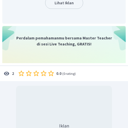
karena kebiasaan itu dianggap baik, sopan, sopan dan
Lihat Iklan
sesuai dengan kebiasaan.
Contoh: menggunakan baju
bagus ketika pergi ke pesta, mengikuti tren mode pakaian
terbaru yang dianggap sesuai norma, pantas, dan sopan.
Jadi jawaban yang tepat adalah C.
Perdalam pemahamanmu bersama Master Teacher
di sesi Live Teaching, GRATIS!
0.0
2
(
0 rating
)
Iklan