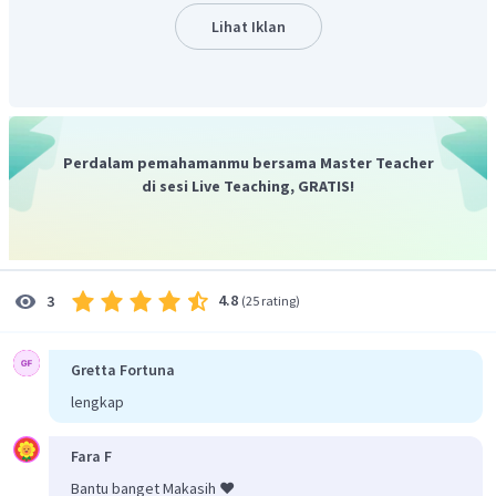
Lihat Iklan
Perdalam pemahamanmu bersama Master Teacher
di sesi Live Teaching, GRATIS!
4.8
3
(
25 rating
)
Gretta Fortuna
lengkap
Fara F
Bantu banget Makasih ❤️