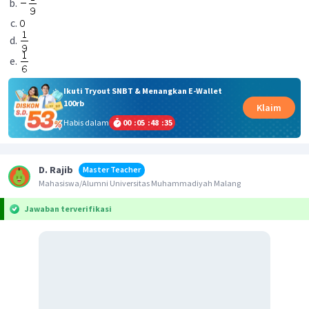
Ikuti Tryout SNBT & Menangkan E-Wallet
100rb
Klaim
Habis dalam
00
:
05
:
48
:
35
D. Rajib
Master Teacher
Mahasiswa/Alumni Universitas Muhammadiyah Malang
Jawaban terverifikasi