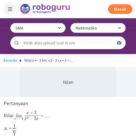
Masuk
Beranda
Nilai x → − 3 lim ​ x 2 − 3 x x + 3 ​ = …
Iklan
Pertanyaan
+
3
x
Nilai
lim
=
…
2
−
3
x
x
→
−
3
x