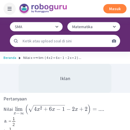
Masuk
Beranda
Nilai x → ∞ lim ​ ( 4 x 2 + 6 x − 1 ​ − 2 x + 2 ) ...
Iklan
Pertanyaan
(
)
2
lim
4
+
6
−
1
−
2
+
2
=
....
Nilai
x
x
x
→
∞
x