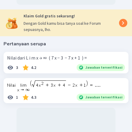
Klaim Gold gratis sekarang!
Dengan Gold kamu bisa tanya soal ke Forum
sepuasnya, lho.
Pertanyaan serupa
Nilai dari L i m x → ∞ ​ ( 7 x − 3 ​ − 7 x + 1 ​ ) =
3
4.2
Jawaban terverifikasi
1
4.3
Jawaban terverifikasi