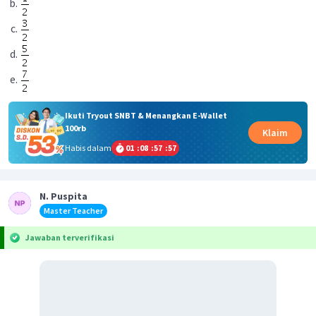
Ikuti Tryout SNBT & Menangkan E-Wallet
100rb
Klaim
Habis dalam
01
:
08
:
57
:
57
N. Puspita
Master Teacher
Jawaban terverifikasi