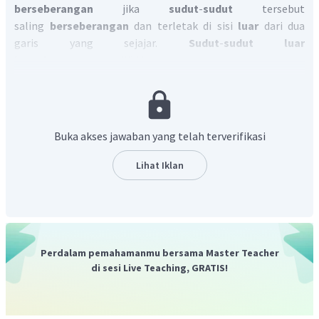
berseberangan
jika
sudut
-
sudut
tersebut
saling
berseberangan
dan terletak di sisi
luar
dari dua
garis yang sejajar.
Sudut
-
sudut luar
berseberangan
memiliki besar yang sama.
Buka akses jawaban yang telah terverifikasi
Besar sudut luar segitiga adalah jumlah sudut dalam yang
Lihat Iklan
bukan pelurusnya.
Perdalam pemahamanmu bersama Master Teacher
Jadi, jawaban yang tepat adalah C.
di sesi Live Teaching, GRATIS!