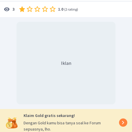
1.0
3
(
2 rating
)
Iklan
Klaim Gold gratis sekarang!
Dengan Gold kamu bisa tanya soal ke Forum
sepuasnya, lho.