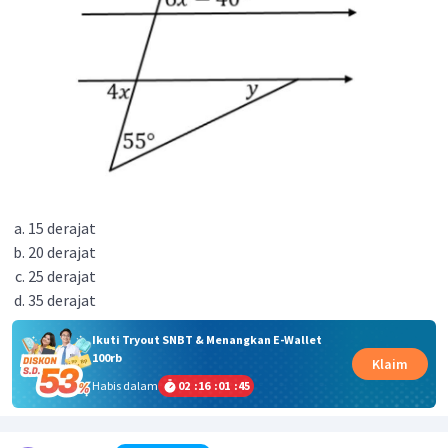
15 derajat
20 derajat
25 derajat
35 derajat
Ikuti Tryout SNBT & Menangkan E-Wallet
100rb
Klaim
Habis dalam
02
:
16
:
01
:
45