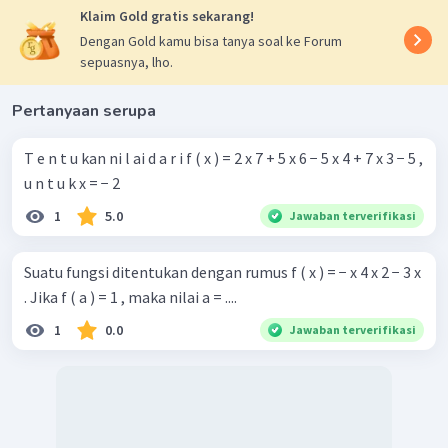
Klaim Gold gratis sekarang!
Dengan Gold kamu bisa tanya soal ke Forum
sepuasnya, lho.
Pertanyaan serupa
T e n t u kan ni l ai d a r i f ( x ) = 2 x 7 + 5 x 6 − 5 x 4 + 7 x 3 − 5 ,
u n t u k x = − 2
1
5.0
Jawaban terverifikasi
Suatu fungsi ditentukan dengan rumus f ( x ) = − x 4 x 2 − 3 x ​
. Jika f ( a ) = 1 , maka nilai a = ....
1
0.0
Jawaban terverifikasi