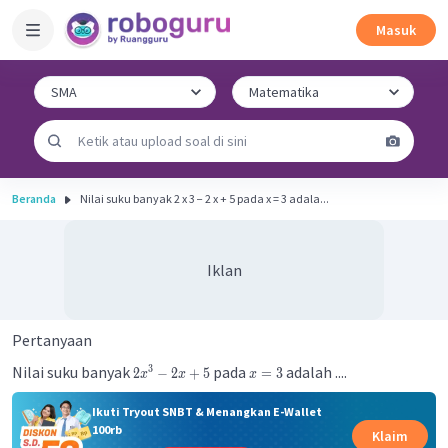
Masuk
Beranda
Nilai suku banyak 2 x 3 − 2 x + 5 pada x = 3 adala...
Iklan
Pertanyaan
Nilai suku banyak
pada
adalah ....
3
2
−
2
+
5
=
3
x
x
x
Ikuti Tryout SNBT & Menangkan E-Wallet
100rb
Klaim