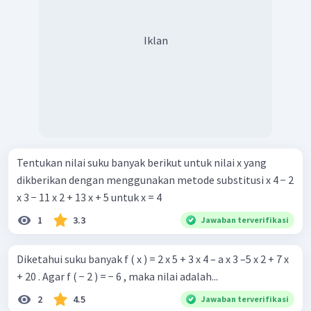
Iklan
Tentukan nilai suku banyak berikut untuk nilai x yang
dikberikan dengan menggunakan metode substitusi x 4 − 2
x 3 − 11 x 2 + 13 x + 5 untuk x = 4
1
3.3
Jawaban terverifikasi
Diketahui suku banyak f ( x ) = 2 x 5 + 3 x 4 – a x 3 –5 x 2 + 7 x
+ 20 . Agar f ( − 2 ) = − 6 , maka nilai adalah...
2
4.5
Jawaban terverifikasi