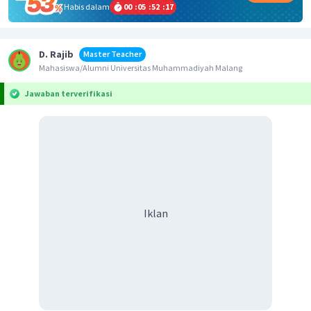
Habis dalam
00
:
05
:
52
:
17
D. Rajib
Master Teacher
Mahasiswa/Alumni Universitas Muhammadiyah Malang
Jawaban terverifikasi
Iklan