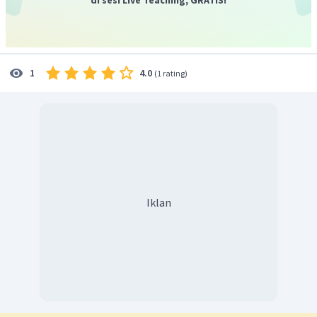
4.0
1
(
1 rating
)
Iklan