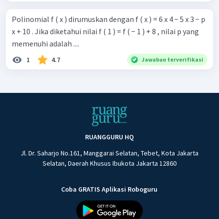
Polinomial f ( x ) dirumuskan dengan f ( x ) = 6 x 4 − 5 x 3 − p
x + 10 . Jika diketahui nilai f ( 1 ) = f ( − 1 ) + 8 , nilai p yang
memenuhi adalah ....
1
4.7
Jawaban terverifikasi
RUANGGURU HQ
Jl. Dr. Saharjo No.161, Manggarai Selatan, Tebet, Kota Jakarta
Selatan, Daerah Khusus Ibukota Jakarta 12860
Coba GRATIS Aplikasi Roboguru