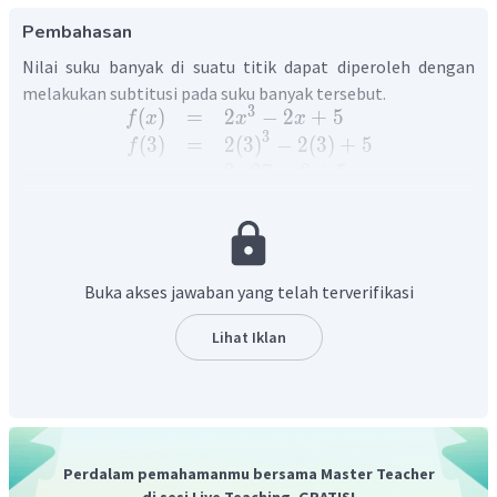
Pembahasan
Nilai suku banyak di suatu titik dapat diperoleh dengan
melakukan subtitusi pada suku banyak tersebut.
3
(
)
=
2
−
2
+
5
f
x
x
x
3
(
3
)
=
2
(
3
)
−
2
(
3
)
+
5
f
=
2
⋅
27
−
6
+
5
=
54
−
1
=
53
Jadi, nilai suku banyak tersebut pada
adalah
.
Buka akses jawaban yang telah terverifikasi
Lihat Iklan
Perdalam pemahamanmu bersama Master Teacher
di sesi Live Teaching, GRATIS!